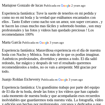
Mariajose Gonzalo de lucas
Publicada en
2 years ago
Experiencia fantástica:
Tuve la suerte de tenerlos en mi pedida y
como no en mi boda y la verdad que estábamos encantados con
ellos . Tanto Esther como nacho son un amor, son super cercanos , y
te hacen las cosas mucho mas fáciles y sobretodo bonitas , son muy
profesionales y las fotos y videos han quedado preciosas ! Los
recomendamos 100%
Marta García
Publicada en
3 years ago
Experiencia fantástica:
Maravillosa experiencia en el día de nuestra
boda con Nacho y Mónica. Son más de lo que os podías imaginar.
Auténticos profesionales, divertidos y atentos a todo. El día salió
redondo, fue mágico y después de ver el resultado queremos
recomendároslos a todos, no os vais a arrepentir. Mil gracias por
todo.
Juanjo Roldan Etcheverry
Publicada en
3 years ago
Experiencia fantástica:
Un grandísimo trabajo por parte del equipo
de El día de tu boda, desde las fotos y los vídeos que han captado
cada momento de nuestra boda y que acompañarán esos recuerdos
inolvidables que guardaremos toda nuestra vida. La fotografía, vídeo
y edición son hechas por profesionales, cercanos y dedicados a que