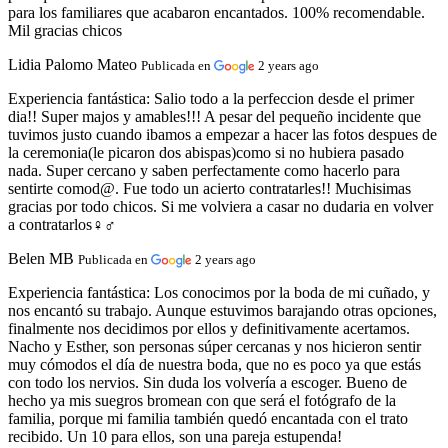
para los familiares que acabaron encantados. 100% recomendable.
Mil gracias chicos
Lidia Palomo Mateo
Publicada en
2 years ago
Experiencia fantástica:
Salio todo a la perfeccion desde el primer
dia!! Super majos y amables!!! A pesar del pequeño incidente que
tuvimos justo cuando ibamos a empezar a hacer las fotos despues de
la ceremonia(le picaron dos abispas)como si no hubiera pasado
nada. Super cercano y saben perfectamente como hacerlo para
sentirte comod@. Fue todo un acierto contratarles!! Muchisimas
gracias por todo chicos. Si me volviera a casar no dudaria en volver
a contratarlos‍♀️‍♂️
Belen MB
Publicada en
2 years ago
Experiencia fantástica:
Los conocimos por la boda de mi cuñado, y
nos encantó su trabajo. Aunque estuvimos barajando otras opciones,
finalmente nos decidimos por ellos y definitivamente acertamos.
Nacho y Esther, son personas súper cercanas y nos hicieron sentir
muy cómodos el día de nuestra boda, que no es poco ya que estás
con todo los nervios. Sin duda los volvería a escoger. Bueno de
hecho ya mis suegros bromean con que será el fotógrafo de la
familia, porque mi familia también quedó encantada con el trato
recibido. Un 10 para ellos, son una pareja estupenda!