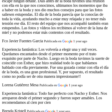
escape ningún detalle. Días antes de la boda tuvimos una reunión
con ella en la que nos conocimos, ultimamos los momentos que iba
a haber en la boda y nos dio muchos consejos para que las fotos
saliesen estupendas. El día de la boda parecía que la conocías de
toda la vida, ayudando mucho a estar muy relajada y no tener más
tensión ese día. El resto del equipo que nos acompañó también eran
estupendos. Las fotos y vídeos los recibimos al volver de la luna de
miel y no podemos estar más contentos con el resultado.
Fco Javier Fuentes Garcia
Publicada en
1 year ago
Experiencia fantástica:
Los volvería a elegir una y mil veces.
Quedamos encantados desde el primer momento por el trato
exquisito por parte de Nacho. Luego en la boda tuvimos la suerte de
coincidir con Esther, que hizo realidad todo lo que habíamos
hablado con ella previamente. Fue una gozada contar con ella el día
de la boda, es una gran profesional. Y, por supuesto, el resultado
como no podía ser de otra manera impresionante!!
Lorena Gutiérrez Mesa
Publicada en
1 year ago
Experiencia fantástica:
Todo fue perfecto con Nacho y Esther. Nos
arroparon desde el primer segundo y fueron super amables. Los
recomendamos al cien por cien
Brenda Kristell
Publicada en
1 year ago