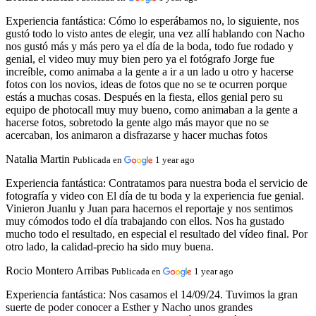
Experiencia fantástica:
Cómo lo esperábamos no, lo siguiente, nos
gustó todo lo visto antes de elegir, una vez allí hablando con Nacho
nos gustó más y más pero ya el día de la boda, todo fue rodado y
genial, el video muy muy bien pero ya el fotógrafo Jorge fue
increíble, como animaba a la gente a ir a un lado u otro y hacerse
fotos con los novios, ideas de fotos que no se te ocurren porque
estás a muchas cosas. Después en la fiesta, ellos genial pero su
equipo de photocall muy muy bueno, como animaban a la gente a
hacerse fotos, sobretodo la gente algo más mayor que no se
acercaban, los animaron a disfrazarse y hacer muchas fotos
Natalia Martin
Publicada en
1 year ago
Experiencia fantástica:
Contratamos para nuestra boda el servicio de
fotografía y video con El día de tu boda y la experiencia fue genial.
Vinieron Juanlu y Juan para hacernos el reportaje y nos sentimos
muy cómodos todo el día trabajando con ellos. Nos ha gustado
mucho todo el resultado, en especial el resultado del vídeo final. Por
otro lado, la calidad-precio ha sido muy buena.
Rocio Montero Arribas
Publicada en
1 year ago
Experiencia fantástica:
Nos casamos el 14/09/24. Tuvimos la gran
suerte de poder conocer a Esther y Nacho unos grandes