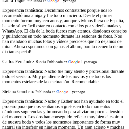
Laura Yagüe
Publicada en
1 year ago
Experiencia fantástica:
Decidimos contratarles porque nos lo
recomendó una amiga y fue todo un acierto. Desde el primer
momento fueron muy cercanos y, aunque vivimos fuera de España,
ha sido súper fácil estar en contacto con ellos por videollamadas y
WhatsApp. El día de la boda fueros muy atentos, dándonos consejos
y guiándonos en todo momento durante las sesiones de fotos. Nos
han mandado muchas fotos y vídeos preciosos que no dejamos de
mirar. Ahora esperamos con ganas el álbum, bonito recuerdo de un
día tan especial!
Carlos Fernández Recio
Publicada en
1 year ago
Experiencia fantástica:
Nacho fue muy atento y profesional durante
todo el servicio. Muy pendiente de los novios y de todos los
momentos estelares de la celebración. Recomendable.
Stefano Gambaro
Publicada en
1 year ago
Experiencia fantástica:
Nacho y Esther nos han ayudado en todo el
proceso para que nos sentíamos a gustos en todo momentos
dándonos sugerencias y bromeando para aliviar un poco la tensión
del momento. Los dos han conseguido reflejar muy bien el espiritu
de nuestra boda y todos los momentos importantes de forma muy
natural sin interferir en ningun momento. Un gran acierto y muchas