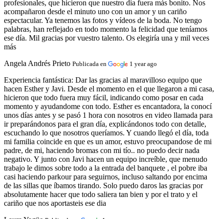
profesionales, que hicieron que nuestro día fuera más bonito. Nos
acompañaron desde el minuto uno con un amor y un cariño
espectacular. Ya tenemos las fotos y vídeos de la boda. No tengo
palabras, han reflejado en todo momento la felicidad que teníamos
ese día. Mil gracias por vuestro talento. Os elegiría una y mil veces
más
Angela Andrés Prieto
Publicada en
1 year ago
Experiencia fantástica:
Dar las gracias al maravilloso equipo que
hacen Esther y Javi. Desde el momento en el que llegaron a mi casa,
hicieron que todo fuera muy fácil, indicando como posar en cada
momento y ayudandome con todo. Esther es encantadora, la conocí
unos días antes y se pasó 1 hora con nosotros en video llamada para
ir preparándonos para el gran día, explicándonos todo con detalle,
escuchando lo que nosotros queríamos. Y cuando llegó el día, toda
mi familia coincide en que es un amor, estuvo preocupandose de mi
padre, de mi, haciendo bromas con mi tío.. no puedo decir nada
negativo. Y junto con Javi hacen un equipo increíble, que menudo
trabajo le dimos sobre todo a la entrada del banquete , el pobre iba
casi haciendo parkour para seguirnos, incluso saltando por encima
de las sillas que íbamos tirando. Solo puedo daros las gracias por
absolutamente hacer que todo saliera tan bien y por el trato y el
cariño que nos aportasteis ese dia