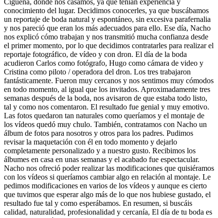
Cigüeña, donde nos casamos, ya que tenían experiencia y
conocimiento del lugar. Decidimos conocerles, ya que buscábamos
un reportaje de boda natural y espontáneo, sin excesiva parafernalia
y nos pareció que eran los más adecuados para ello. Ese día, Nacho
nos explicó cómo trabajan y nos transmitió mucha confianza desde
el primer momento, por lo que decidimos contratarles para realizar el
reportaje fotográfico, de vídeo y con dron. El día de la boda
acudieron Carlos como fotógrafo, Hugo como cámara de video y
Cristina como piloto / operadora del dron. Los tres trabajaron
fantásticamente. Fueron muy cercanos y nos sentimos muy cómodos
en todo momento, al igual que los invitados. Aproximadamente tres
semanas después de la boda, nos avisaron de que estaba todo listo,
tal y como nos comentaron. El resultado fue genial y muy emotivo.
Las fotos quedaron tan naturales como queríamos y el montaje de
los vídeos quedó muy chulo. También, contratamos con Nacho un
álbum de fotos para nosotros y otros para los padres. Pudimos
revisar la maquetación con él en todo momento y dejarlo
completamente personalizado y a nuestro gusto. Recibimos los
álbumes en casa en unas semanas y el acabado fue espectacular.
Nacho nos ofreció poder realizar las modificaciones que quisiéramos
con los vídeos si queríamos cambiar algo en relación al montaje. Le
pedimos modificaciones en varios de los vídeos y aunque es cierto
que tuvimos que esperar algo más de lo que nos hubiese gustado, el
resultado fue tal y como esperábamos. En resumen, si buscáis
calidad, naturalidad, profesionalidad y cercanía, El día de tu boda es