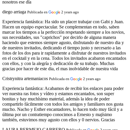
nosotros ese día
diego arriaga
Publicada en
2 years ago
Experiencia fantástica:
Ha sido un placer trabajar con Gabi y Juan.
Hacen un equipo espectacular. Se complementan en todo, saben
marcar los tiempos a la perfección respetando siempre a los novios,
sus necesidades, sus "caprichos" por decirlo de alguna manera
haciendo que estemos siempre agusto, disfrutando de nuestro dia y
de nuestros invitados, dedicando el tiempo justo y necesario a las
fotos de los dos para ir rapidamente a disfrutar de nuestros invitados
en el cocktail y en la cena. Todos los invitados acabaron encantados
con ellos, y con la alegría y dedicación de su trabajo. Muchas
gracias por hacer de este dia, el mas inolvidable de nuestra vida
Cristrynitra artemaniacos
Publicada en
2 years ago
Experiencia fantástica:
Acabamos de recibir los enlaces para poder
ver nuestra ras fotos y vídeo y estamos encantados, son super
bonitas y hay muchísimo material, además la idea de poder
compartirlo fácilmente con todos los amigos y familiares nos gusta
mucho. Nacho y Esther encantadores, lo hacen todo muy fácil y a
última por un contratiempo conocimos a Ernesto y majísimo
también, estuvimos muy agusto con ellos y 0 nervios. Gracias
LAURA BERMEJO CABRERO
Publicada en
2 years ago