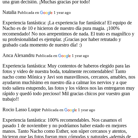
una gran decisión. ¡Muchas gracias por todo!
Natalia
Publicada en
1 year ago
Experiencia fantástica:
¡La experiencia fue fantástica! El equipo de
Nacho es de 10 e hicieron de nuestro día pura magia. ¡100%
recomendado! No nos arrepentimos de nada. El trato es magnífico y
su profesionalidad es ejemplar. ¡Gracias por haber retratado y
grabado cada momento de nuestro día! :)
Anca Alexandru
Publicada en
1 year ago
Experiencia fantástica:
Muy contentos de haberos elegido para las
fotos y video de nuestra boda, totalmente recomendables! Tanto
nacho como Mónica y Javi son maravillosos, cercanos, amables, nos
ayudaron muchísimo en nuestro día a calmar los nervios y a que
todo saliera estupendo, las fotos y los vídeos nos las entregaron muy
rápido y quedó todo precioso! Mil gracias chicos por vuestro gran
trabajo!!
Rocio Lasso Luque
Publicada en
1 year ago
Experiencia fantástica:
100% recomendables. Nos casamos el
pasado 1 de noviembre y no podríamos haber estado en mejores
manos. Tanto Nacho como Esther, son súper cercanos y atentos,
hicieron que las fotos fueran muy cómodas y naturales -además de