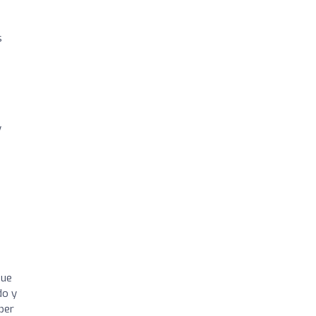
s
y
que
do y
per