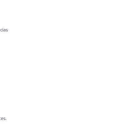
cias
tes.