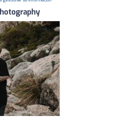
a gestionar su información
Photography