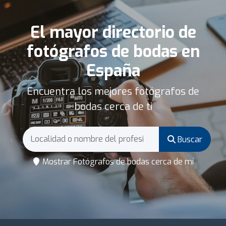
El mayor directorio de
fotógrafos de bodas en
España
Encuentra los mejores fotógrafos de
bodas cerca de ti
Buscar
Mostrar Fotógrafos de bodas cerca de mí