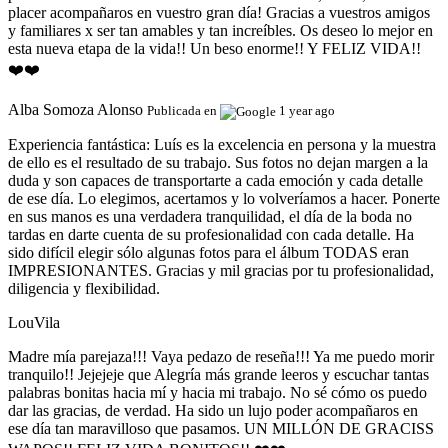
placer acompañaros en vuestro gran día! Gracias a vuestros amigos
y familiares x ser tan amables y tan increíbles. Os deseo lo mejor en
esta nueva etapa de la vida!! Un beso enorme!! Y FELIZ VIDA!!
❤️❤️
Alba Somoza Alonso
Publicada en
1 year ago
Experiencia fantástica:
Luís es la excelencia en persona y la muestra
de ello es el resultado de su trabajo. Sus fotos no dejan margen a la
duda y son capaces de transportarte a cada emoción y cada detalle
de ese día. Lo elegimos, acertamos y lo volveríamos a hacer. Ponerte
en sus manos es una verdadera tranquilidad, el día de la boda no
tardas en darte cuenta de su profesionalidad con cada detalle. Ha
sido difícil elegir sólo algunas fotos para el álbum TODAS eran
IMPRESIONANTES. Gracias y mil gracias por tu profesionalidad,
diligencia y flexibilidad.
LouVila
Madre mía parejaza!!! Vaya pedazo de reseña!!! Ya me puedo morir
tranquilo!! Jejejeje que Alegría más grande leeros y escuchar tantas
palabras bonitas hacia mí y hacia mi trabajo. No sé cómo os puedo
dar las gracias, de verdad. Ha sido un lujo poder acompañaros en
ese día tan maravilloso que pasamos. UN MILLÓN DE GRACISS