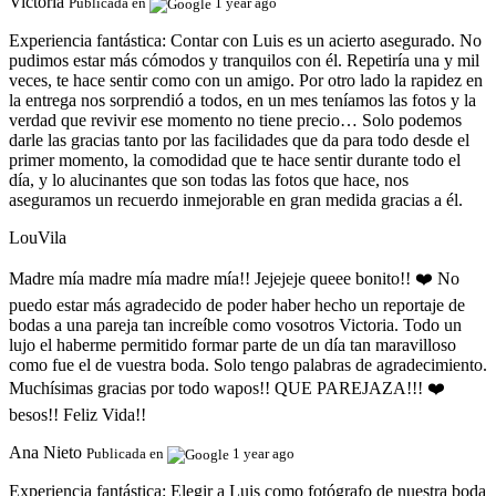
Victoria
Publicada en
1 year ago
Experiencia fantástica:
Contar con Luis es un acierto asegurado. No
pudimos estar más cómodos y tranquilos con él. Repetiría una y mil
veces, te hace sentir como con un amigo. Por otro lado la rapidez en
la entrega nos sorprendió a todos, en un mes teníamos las fotos y la
verdad que revivir ese momento no tiene precio… Solo podemos
darle las gracias tanto por las facilidades que da para todo desde el
primer momento, la comodidad que te hace sentir durante todo el
día, y lo alucinantes que son todas las fotos que hace, nos
aseguramos un recuerdo inmejorable en gran medida gracias a él.
LouVila
Madre mía madre mía madre mía!! Jejejeje queee bonito!! ❤️ No
puedo estar más agradecido de poder haber hecho un reportaje de
bodas a una pareja tan increíble como vosotros Victoria. Todo un
lujo el haberme permitido formar parte de un día tan maravilloso
como fue el de vuestra boda. Solo tengo palabras de agradecimiento.
Muchísimas gracias por todo wapos!! QUE PAREJAZA!!! ❤️
besos!! Feliz Vida!!
Ana Nieto
Publicada en
1 year ago
Experiencia fantástica:
Elegir a Luis como fotógrafo de nuestra boda