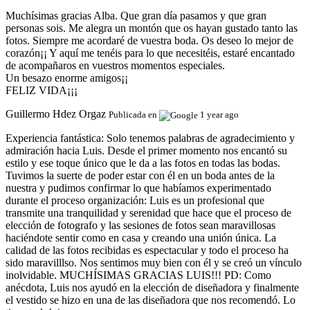
Muchísimas gracias Alba. Que gran día pasamos y que gran
personas sois. Me alegra un montón que os hayan gustado tanto las
fotos. Siempre me acordaré de vuestra boda. Os deseo lo mejor de
corazón¡¡ Y aquí me tenéis para lo que necesitéis, estaré encantado
de acompañaros en vuestros momentos especiales.
Un besazo enorme amigos¡¡
FELIZ VIDA¡¡¡
Guillermo Hdez Orgaz
Publicada en
1 year ago
Experiencia fantástica:
Solo tenemos palabras de agradecimiento y
admiración hacia Luis. Desde el primer momento nos encantó su
estilo y ese toque único que le da a las fotos en todas las bodas.
Tuvimos la suerte de poder estar con él en un boda antes de la
nuestra y pudimos confirmar lo que habíamos experimentado
durante el proceso organización: Luis es un profesional que
transmite una tranquilidad y serenidad que hace que el proceso de
elección de fotografo y las sesiones de fotos sean maravillosas
haciéndote sentir como en casa y creando una unión única. La
calidad de las fotos recibidas es espectacular y todo el proceso ha
sido maravilllso. Nos sentimos muy bien con él y se creó un vínculo
inolvidable. MUCHÍSIMAS GRACIAS LUIS!!! PD: Como
anécdota, Luis nos ayudó en la elección de diseñadora y finalmente
el vestido se hizo en una de las diseñadora que nos recomendó. Lo