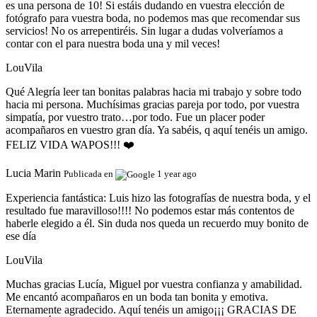
es una persona de 10! Si estáis dudando en vuestra elección de
fotógrafo para vuestra boda, no podemos mas que recomendar sus
servicios! No os arrepentiréis. Sin lugar a dudas volveríamos a
contar con el para nuestra boda una y mil veces!
LouVila
Qué Alegría leer tan bonitas palabras hacia mi trabajo y sobre todo
hacia mi persona. Muchísimas gracias pareja por todo, por vuestra
simpatía, por vuestro trato…por todo. Fue un placer poder
acompañaros en vuestro gran día. Ya sabéis, q aquí tenéis un amigo.
FELIZ VIDA WAPOS!!! ❤️
Lucia Marin
Publicada en
1 year ago
Experiencia fantástica:
Luis hizo las fotografías de nuestra boda, y el
resultado fue maravilloso!!!! No podemos estar más contentos de
haberle elegido a él. Sin duda nos queda un recuerdo muy bonito de
ese día
LouVila
Muchas gracias Lucía, Miguel por vuestra confianza y amabilidad.
Me encantó acompañaros en un boda tan bonita y emotiva.
Eternamente agradecido. Aquí tenéis un amigo¡¡¡ GRACIAS DE