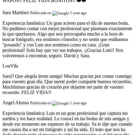
WAPOS!! FELIZ VIDA BONITOS!! ❤️❤️
Sara Martinez
Publicada en
1 year ago
Experiencia fantástica:
Un gran acierto para el día de nuestra boda.
No pudimos contar con mejor profesional que plasmara exactamente
lo que queríamos. Algo que nos preocupaba mucho a la hora de
buscar fotógrafo, era sentirnos cómodos y no sentir que estábamos
''posando'' y con Luis nos sentimos como en casa. ¡Gran
profesional! Solo hay que ver sus trabajos. ¡¡Gracias Luis!! Nos
volveremos a encontrar, seguro. David y Sara.
LouVila
Sara!! Que alegría leerte amiga! Muchas gracias por contar conmigo
para vuestro gran día. Que suerte poder compartir buenos recuerdos.
Muchísimas gracias de corazón por dejarme ser parte de vuestro
recuerdo. FELIZ VIDA!!
Angel Alonso
Publicada en
1 year ago
Experiencia fantástica:
Luis es un gran profesional que captura tus
sueños y los hace realidad. Le conocí en las bodas de mis amigas y
desde ese momento me enamore de su trabajo. Ya le dije que cuando
me casara iba a ser mi fotógrafo y así ha sido. El trato que nos ha
dado durante todo el proceso ha sido espectacular, y el del gran día