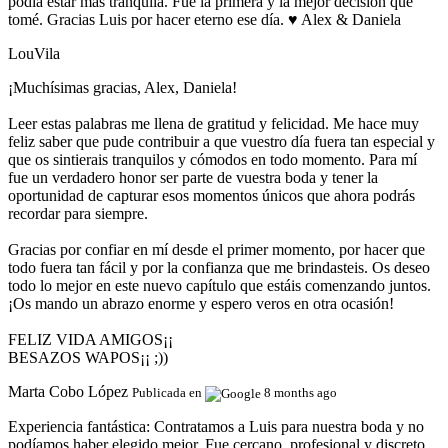
podía estar más tranquila. Fue la primera y la mejor decisión que
tomé. Gracias Luis por hacer eterno ese día. ♥️ Alex & Daniela
LouVila
¡Muchísimas gracias, Alex, Daniela!
Leer estas palabras me llena de gratitud y felicidad. Me hace muy
feliz saber que pude contribuir a que vuestro día fuera tan especial y
que os sintierais tranquilos y cómodos en todo momento. Para mí
fue un verdadero honor ser parte de vuestra boda y tener la
oportunidad de capturar esos momentos únicos que ahora podrás
recordar para siempre.
Gracias por confiar en mí desde el primer momento, por hacer que
todo fuera tan fácil y por la confianza que me brindasteis. Os deseo
todo lo mejor en este nuevo capítulo que estáis comenzando juntos.
¡Os mando un abrazo enorme y espero veros en otra ocasión!
FELIZ VIDA AMIGOS¡¡
BESAZOS WAPOS¡¡ ;))
Marta Cobo López
Publicada en
8 months ago
Experiencia fantástica:
Contratamos a Luis para nuestra boda y no
podíamos haber elegido mejor. Fue cercano, profesional y discreto,