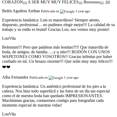
CORAZÓN¡¡¡ A SER MUY MUY FELICES¡¡¡ Besosssss¡¡¡ ;)))
Belén Aguilera Arribas
Publicada en
1 year ago
Experiencia fantástica:
Luis es maravilloso! Siempre atento,
dispuesto, profesional… no pudimos elegir mejor!!! La calidad de su
trabajo y su estilo es brutal! Gracias Lou, nos vemos muy pronto!
LouVila
Belennnn!!! Pero que palabras más bonitas!!!!! Que maravilla de
boda, de amigos, de familia…..y q sitio!!! BODÓN CON UNOS
WAPETONES COMO VOSOTROS!! Gracias infinitas por haber
confiado en mí. Un besazo enorme!!! Que seáis muy muy felices!!!
❤️❤️
Alba Fernandez
Publicada en
1 year ago
Experiencia fantástica:
Un auténtico profesional de los pies a la
cabeza. Nos hizo todo superfácil y las fotos de un día tan especial
como el de nuestra boda han quedado IMPRESIONANTES.
Muchísimas gracias, contaremos contigo para fotografiar cada
momento especial de nuestras vidas!
LouVila