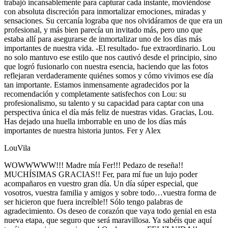
trabajó incansablemente para capturar cada instante, moviéndose
con absoluta discreción para inmortalizar emociones, miradas y
sensaciones. Su cercanía lograba que nos olvidáramos de que era un
profesional, y más bien parecía un invitado más, pero uno que
estaba allí para asegurarse de inmortalizar uno de los días más
importantes de nuestra vida. -El resultado- fue extraordinario. Lou
no solo mantuvo ese estilo que nos cautivó desde el principio, sino
que logró fusionarlo con nuestra esencia, haciendo que las fotos
reflejaran verdaderamente quiénes somos y cómo vivimos ese día
tan importante. Estamos inmensamente agradecidos por la
recomendación y completamente satisfechos con Lou: su
profesionalismo, su talento y su capacidad para captar con una
perspectiva única el día más feliz de nuestras vidas. Gracias, Lou.
Has dejado una huella imborrable en uno de los días más
importantes de nuestra historia juntos. Fer y Alex
LouVila
WOWWWWW!!! Madre mía Fer!!! Pedazo de reseña!!
MUCHÍSIMAS GRACIAS!! Fer, para mí fue un lujo poder
acompañaros en vuestro gran día. Un día súper especial, que
vosotros, vuestra familia y amigos y sobre todo…vuestra forma de
ser hicieron que fuera increíble!! Sólo tengo palabras de
agradecimiento. Os deseo de corazón que vaya todo genial en esta
nueva etapa, que seguro que será maravillosa. Ya sabéis que aquí