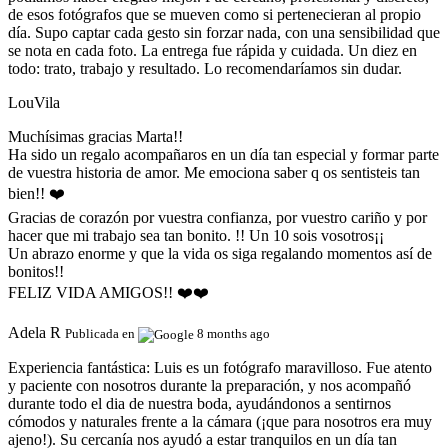
de esos fotógrafos que se mueven como si pertenecieran al propio
día. Supo captar cada gesto sin forzar nada, con una sensibilidad que
se nota en cada foto. La entrega fue rápida y cuidada. Un diez en
todo: trato, trabajo y resultado. Lo recomendaríamos sin dudar.
LouVila
Muchísimas gracias Marta!!
Ha sido un regalo acompañaros en un día tan especial y formar parte
de vuestra historia de amor. Me emociona saber q os sentisteis tan
bien!! ❤️
Gracias de corazón por vuestra confianza, por vuestro cariño y por
hacer que mi trabajo sea tan bonito. !! Un 10 sois vosotros¡¡
Un abrazo enorme y que la vida os siga regalando momentos así de
bonitos!!
FELIZ VIDA AMIGOS!! ❤️❤️
Adela R
Publicada en
8 months ago
Experiencia fantástica:
Luis es un fotógrafo maravilloso. Fue atento
y paciente con nosotros durante la preparación, y nos acompañó
durante todo el dia de nuestra boda, ayudándonos a sentirnos
cómodos y naturales frente a la cámara (¡que para nosotros era muy
ajeno!). Su cercanía nos ayudó a estar tranquilos en un día tan