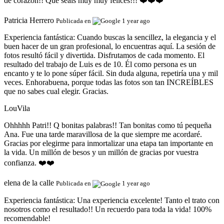
de corazón!! Que seáis muy muy felices!!! ❤️❤️❤️
Patricia Herrero
Publicada en
1 year ago
Experiencia fantástica:
Cuando buscas la sencillez, la elegancia y el
buen hacer de un gran profesional, lo encuentras aquí. La sesión de
fotos resultó fácil y divertida. Disfrutamos de cada momento. El
resultado del trabajo de Luis es de 10. Él como persona es un
encanto y te lo pone súper fácil. Sin duda alguna, repetiría una y mil
veces. Enhorabuena, porque todas las fotos son tan INCREÍBLES
que no sabes cual elegir. Gracias.
LouVila
Ohhhhh Patri!! Q bonitas palabras!! Tan bonitas como tú pequeña
Ana. Fue una tarde maravillosa de la que siempre me acordaré.
Gracias por elegirme para inmortalizar una etapa tan importante en
la vida. Un millón de besos y un millón de gracias por vuestra
confianza. ❤️❤️
elena de la calle
Publicada en
1 year ago
Experiencia fantástica:
Una experiencia excelente! Tanto el trato con
nosotros como el resultado!! Un recuerdo para toda la vida! 100%
recomendable!