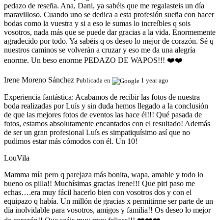
pedazo de reseña. Ana, Dani, ya sabéis que me regalasteis un día
maravilloso. Cuando uno se dedica a esta profesión sueña con hacer
bodas como la vuestra y si a eso le sumas lo increíbles q sois
vosotros, nada más que se puede dar gracias a la vida. Enormemente
agradecido por todo. Ya sabéis q os deseo lo mejor de corazón. Sé q
nuestros caminos se volverán a cruzar y eso me da una alegría
enorme. Un beso enorme PEDAZO DE WAPOS!!! ❤️❤️
Irene Moreno Sánchez
Publicada en
1 year ago
Experiencia fantástica:
Acabamos de recibir las fotos de nuestra
boda realizadas por Luís y sin duda hemos llegado a la conclusión
de que las mejores fotos de eventos las hace él!!! Qué pasada de
fotos, estamos absolutamente encantados con el resultado! Además
de ser un gran profesional Luís es simpatiquísimo así que no
pudimos estar más cómodos con él. Un 10!
LouVila
Mamma mía pero q parejaza más bonita, wapa, amable y todo lo
bueno os pilla!! Muchísimas gracias Irene!!! Que piri paso me
echas….era muy fácil hacerlo bien con vosotros dos y con el
equipazo q había. Un millón de gracias x permitirme ser parte de un
día inolvidable para vosotros, amigos y familia!! Os deseo lo mejor