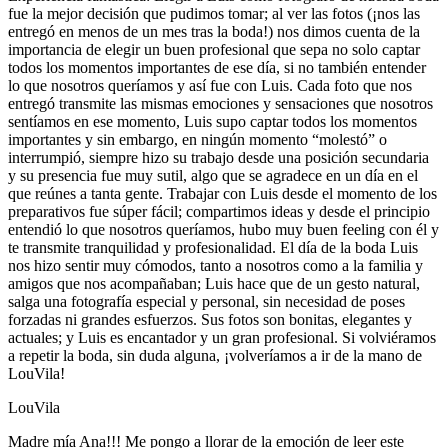
fue la mejor decisión que pudimos tomar; al ver las fotos (¡nos las
entregó en menos de un mes tras la boda!) nos dimos cuenta de la
importancia de elegir un buen profesional que sepa no solo captar
todos los momentos importantes de ese día, si no también entender
lo que nosotros queríamos y así fue con Luis. Cada foto que nos
entregó transmite las mismas emociones y sensaciones que nosotros
sentíamos en ese momento, Luis supo captar todos los momentos
importantes y sin embargo, en ningún momento “molestó” o
interrumpió, siempre hizo su trabajo desde una posición secundaria
y su presencia fue muy sutil, algo que se agradece en un día en el
que reúnes a tanta gente. Trabajar con Luis desde el momento de los
preparativos fue súper fácil; compartimos ideas y desde el principio
entendió lo que nosotros queríamos, hubo muy buen feeling con él y
te transmite tranquilidad y profesionalidad. El día de la boda Luis
nos hizo sentir muy cómodos, tanto a nosotros como a la familia y
amigos que nos acompañaban; Luis hace que de un gesto natural,
salga una fotografía especial y personal, sin necesidad de poses
forzadas ni grandes esfuerzos. Sus fotos son bonitas, elegantes y
actuales; y Luis es encantador y un gran profesional. Si volviéramos
a repetir la boda, sin duda alguna, ¡volveríamos a ir de la mano de
LouVila!
LouVila
Madre mía Ana!!! Me pongo a llorar de la emoción de leer este