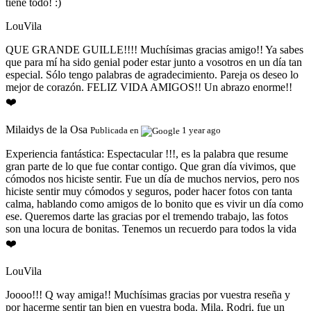
tiene todo! :)
LouVila
QUE GRANDE GUILLE!!!! Muchísimas gracias amigo!! Ya sabes
que para mí ha sido genial poder estar junto a vosotros en un día tan
especial. Sólo tengo palabras de agradecimiento. Pareja os deseo lo
mejor de corazón. FELIZ VIDA AMIGOS!! Un abrazo enorme!!
❤️
Milaidys de la Osa
Publicada en
1 year ago
Experiencia fantástica:
Espectacular !!!, es la palabra que resume
gran parte de lo que fue contar contigo. Que gran día vivimos, que
cómodos nos hiciste sentir. Fue un día de muchos nervios, pero nos
hiciste sentir muy cómodos y seguros, poder hacer fotos con tanta
calma, hablando como amigos de lo bonito que es vivir un día como
ese. Queremos darte las gracias por el tremendo trabajo, las fotos
son una locura de bonitas. Tenemos un recuerdo para todos la vida
❤️
LouVila
Joooo!!! Q way amiga!! Muchísimas gracias por vuestra reseña y
por hacerme sentir tan bien en vuestra boda. Mila, Rodri, fue un