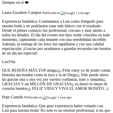
Siempre en el ❤️
Laura Escudero Campos
Publicada en
1 year ago
Experiencia fantástica:
Contratamos a Luis como fotógrafo para
nuestra boda y no podríamos estar más felices con el resultado.
Desde el primer contacto fue profesional, cercano y muy atento a
todos los detalles. El día del evento nos hizo sentir cómodos en todo
momento, capturando cada instante con una sensibilidad increíble.
Además, la entrega de las fotos fue rapidísima y con una calidad
espectacular. ¡Gracias por ayudarnos a guardar recuerdos tan bonitos
de un día tan especial!
LouVila
QUE RESEÑA MÁS TOP amiga¡¡¡¡ Feliz estoy yo de poder contar
historias tan bonitas como la tuya y la de Diego¡¡ Sólo puedo daros
las gracias una y otra vez por vuestra confianza, trato y simpatía¡¡
GRACIAS Y un MILLÓN DE GRACIAS¡¡ os deseo lo mejor de
corazón bonitos¡¡¡ FELIZ VIDA Y VIVA EL AMOR BONITO. ;)
Pepe Castells
Publicada en
1 year ago
Experiencia fantástica:
Que gran experiencia haber contado con
Luis para nuestra boda! No solo es un enorme profesional, si no que