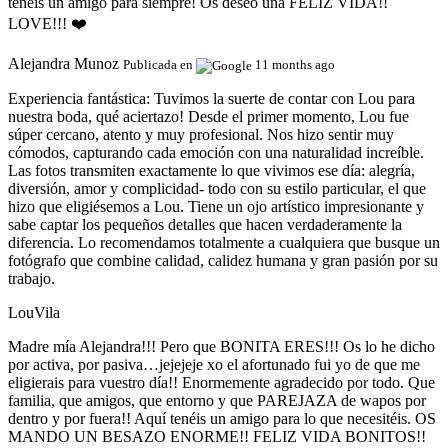
tenéis un amigo para siempre! Os deseo una FELIZ VIDA!!
LOVE!!! ❤️
Alejandra Munoz
Publicada en
11 months ago
Experiencia fantástica:
Tuvimos la suerte de contar con Lou para
nuestra boda, qué aciertazo! Desde el primer momento, Lou fue
súper cercano, atento y muy profesional. Nos hizo sentir muy
cómodos, capturando cada emoción con una naturalidad increíble.
Las fotos transmiten exactamente lo que vivimos ese día: alegría,
diversión, amor y complicidad- todo con su estilo particular, el que
hizo que eligiésemos a Lou. Tiene un ojo artístico impresionante y
sabe captar los pequeños detalles que hacen verdaderamente la
diferencia. Lo recomendamos totalmente a cualquiera que busque un
fotógrafo que combine calidad, calidez humana y gran pasión por su
trabajo.
LouVila
Madre mía Alejandra!!! Pero que BONITA ERES!!! Os lo he dicho
por activa, por pasiva…jejejeje xo el afortunado fui yo de que me
eligierais para vuestro día!! Enormemente agradecido por todo. Que
familia, que amigos, que entorno y que PAREJAZA de wapos por
dentro y por fuera!! Aquí tenéis un amigo para lo que necesitéis. OS
MANDO UN BESAZO ENORME!! FELIZ VIDA BONITOS!!