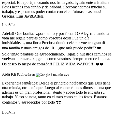
especial. El reportaje, cuando nos ha llegado, igualmente a la altura.
Fotos hechas con cariño y de calidad. ¡Recomendamos mucho su
trabajo, y esperamos poder contar con él en futuras ocasiones!
Gracias, Luis Javi&Adela
LouVila
Adela!! Que bonita….por dentro y por fuera!! Q Alegría cuando la
vida me regala parejas como vosotros dos!! Fue un día
inolvidable…, una finca Preciosa donde celebrar vuestro gran día,
una familia y unos amigos de 10…,que más puedo pedir?? ❤️
Solo tengo palabras de agradecimiento…ojalá q nuestros caminos se
vuelvan a cruzar…xq gente como vosotros siempre merece la pena.
Os deseo lo mejor de corazón!! FELIZ VIDA WAPOS!!! ❤️❤️
Aida Kh
Publicada en
8 months ago
Experiencia fantástica:
Desde el principio notábamos que Luis tiene
otra mirada, otro enfoque. Luego al conocerle nos dimos cuenta que
además es un gran profesional, atento y sobre todo le encanta su
trabajo. Y eso se nota, tanto en el trato como en las fotos. Estamos
contentos y agradecidos por todo ❣️❣️
LouVila