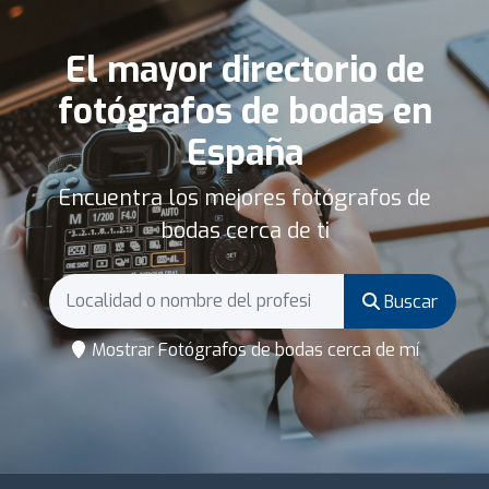
El mayor directorio de
fotógrafos de bodas en
España
Encuentra los mejores fotógrafos de
bodas cerca de ti
Buscar
Mostrar Fotógrafos de bodas cerca de mí