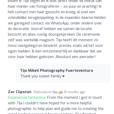
kwam ik Tija tegen en ik was direct onder de indruk van
haar manier van fotograferen – zo puur en prachtig! Ik
heb contact met haar gezocht en kreeg al snel een
vriendelijke terugkoppeling. In de maanden daarna hielden
we geregeld contact via WhatsApp, onder andere over
de decoratie. Vooraf hebben we samen de locatie
bezocht en alles rustig doorgesproken. De ceremonie
zelf was werkelijk magisch. Tija heeft dit moment zó
mooi vastgelegd en bewerkt, precies zoals wij het voor
ogen hadden. Ik ben ontzettend blij en dankbaar dat we
voor haar hebben gekozen. Absoluut een aanrader!
Tija Mikeli Photography Fuerteventura
Thank you sweet family ♥️
Zac Clipston
Publicada en
10 months ago
Experiencia fantástica:
From the moment I got in touch
with Tija I couldn’t have hoped for a more helpful
photographer to help plan and guide me to creating the