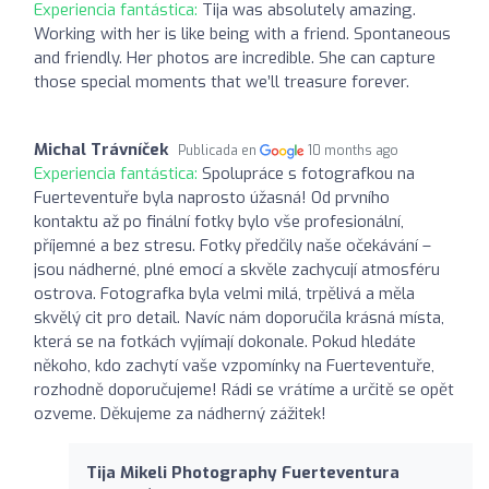
Experiencia fantástica:
Tija was absolutely amazing.
Working with her is like being with a friend. Spontaneous
and friendly. Her photos are incredible. She can capture
those special moments that we’ll treasure forever.
Michal Trávníček
Publicada en
10 months ago
Experiencia fantástica:
Spolupráce s fotografkou na
Fuerteventuře byla naprosto úžasná! Od prvního
kontaktu až po finální fotky bylo vše profesionální,
příjemné a bez stresu. Fotky předčily naše očekávání –
jsou nádherné, plné emocí a skvěle zachycují atmosféru
ostrova. Fotografka byla velmi milá, trpělivá a měla
skvělý cit pro detail. Navíc nám doporučila krásná místa,
která se na fotkách vyjímají dokonale. Pokud hledáte
někoho, kdo zachytí vaše vzpomínky na Fuerteventuře,
rozhodně doporučujeme! Rádi se vrátíme a určitě se opět
ozveme. Děkujeme za nádherný zážitek!
Tija Mikeli Photography Fuerteventura