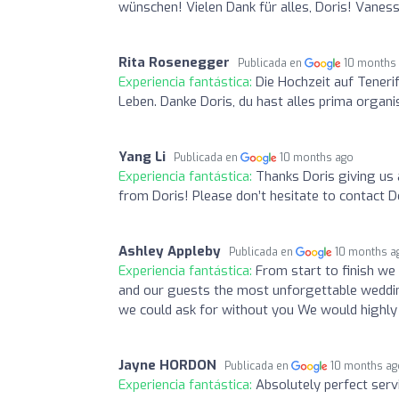
wünschen! Vielen Dank für alles, Doris! Vanes
Rita Rosenegger
Publicada en
10 months
Experiencia fantástica:
Die Hochzeit auf Teneri
Leben. Danke Doris, du hast alles prima organ
Yang Li
Publicada en
10 months ago
Experiencia fantástica:
Thanks Doris giving us 
from Doris! Please don’t hesitate to contact D
Ashley Appleby
Publicada en
10 months a
Experiencia fantástica:
From start to finish we
and our guests the most unforgettable weddin
we could ask for without you We would highl
Jayne HORDON
Publicada en
10 months a
Experiencia fantástica:
Absolutely perfect serv