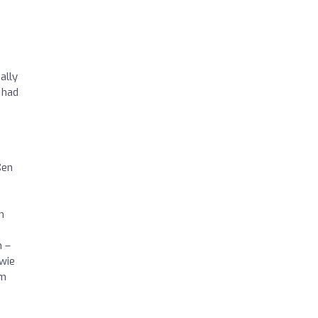
ally
 had
ßen
n
n –
 wie
rm