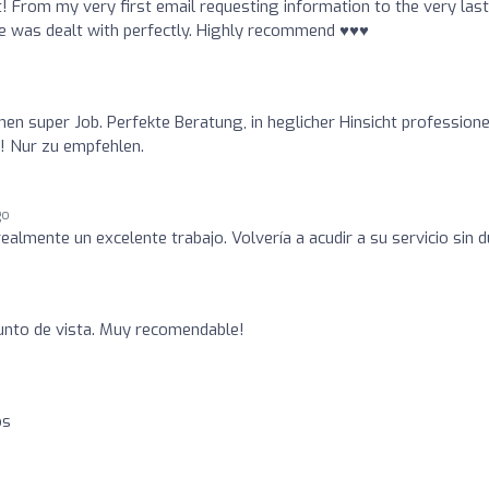
t! From my very first email requesting information to the very last
 was dealt with perfectly. Highly recommend ♥️♥️♥️
nen super Job. Perfekte Beratung, in heglicher Hinsicht professionel
! Nur zu empfehlen.
go
ealmente un excelente trabajo. Volvería a acudir a su servicio sin 
unto de vista. Muy recomendable!
os