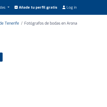
odas
Añade tu perfil gratis
Log in
de Tenerife
Fotógrafos de bodas en Arona