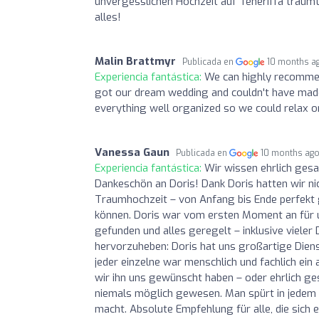
unvergesslichen Hochzeit auf Teneriffa träumt,
alles!
Malin Brattmyr
Publicada en
10 months a
Experiencia fantástica:
We can highly recommen
got our dream wedding and couldn't have made
everything well organized so we could relax o
Vanessa Gaun
Publicada en
10 months ag
Experiencia fantástica:
Wir wissen ehrlich gesa
Dankeschön an Doris! Dank Doris hatten wir ni
Traumhochzeit – von Anfang bis Ende perfekt g
können. Doris war vom ersten Moment an für un
gefunden und alles geregelt – inklusive vieler
hervorzuheben: Doris hat uns großartige Diens
jeder einzelne war menschlich und fachlich ei
wir ihn uns gewünscht haben – oder ehrlich ge
niemals möglich gewesen. Man spürt in jedem De
macht. Absolute Empfehlung für alle, die sich 