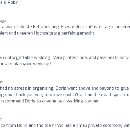
sa & Robin
 ago
ffa war die beste Entscheidung. Es war der schönste Tag in unser
isiert und unseren Hochzeitstag perfekt gemacht.
an unforgettable wedding! Very professional and passionate servi
oris to plan your wedding!
go
 had no stress in organising, Doris went above and beyond to give
g day Thank you very much we couldn't of had the most special d
y recommend Doris to anyone as a wedding planner
go
ice from Doris and the team! We had a small private ceremony wit