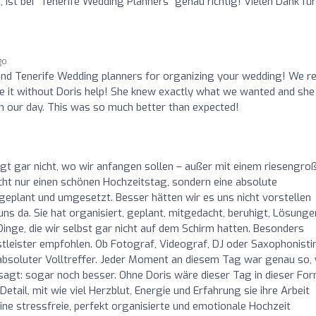
 ist bei "Tenerife Wedding Planners" genau richtig! Vielen Dank für
go
d Tenerife Wedding planners for organizing your wedding! We re
 it without Doris help! She knew exactly what we wanted and she
n our day. This was so much better than expected!
o
gt gar nicht, wo wir anfangen sollen – außer mit einem riesengro
cht nur einen schönen Hochzeitstag, sondern eine absolute
eplant und umgesetzt. Besser hätten wir es uns nicht vorstellen
s da. Sie hat organisiert, geplant, mitgedacht, beruhigt, Lösunge
 Dinge, die wir selbst gar nicht auf dem Schirm hatten. Besonders
tleister empfohlen. Ob Fotograf, Videograf, DJ oder Saxophonisti
n absoluter Volltreffer. Jeder Moment an diesem Tag war genau so,
sagt: sogar noch besser. Ohne Doris wäre dieser Tag in dieser Fo
tail, mit wie viel Herzblut, Energie und Erfahrung sie ihre Arbeit
eine stressfreie, perfekt organisierte und emotionale Hochzeit