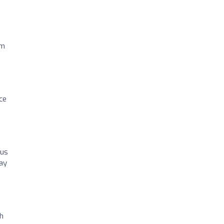
em
ce
 us
ay
h