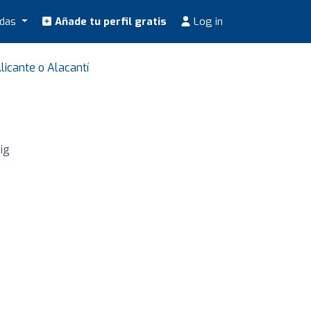
odas
Añade tu perfil gratis
Log in
icante o Alacantí
ig