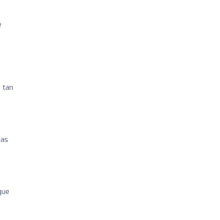
e
 tan
nas
que