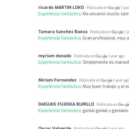
ricardo MARTIN LOKO
Publicada en
1 ye
Experiencia fantástica:
Me encantó mucho tanto
Tamara Sanchez Baeza
Publicada en
1 
Experiencia fantástica:
Gran profesional, muy a
myriam donado
Publicada en
1 year ago
Experiencia fantástica:
Simplemente es maravillo
Miriam Fernandez
Publicada en
1 year ag
Experiencia fantástica:
Muy buen trabajo y el e
DAISUKE FUJIOKA BURILLO
Publicada en
Experiencia fantástica:
genial genial y geniales
Oscar Valverde
Publicada en
1 year ago