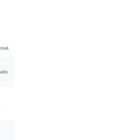
nial.
tado
y