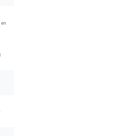
 en
!
y