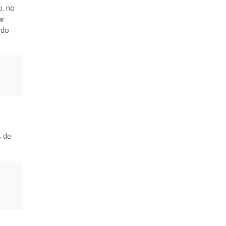
o, no
ar
ido
s de