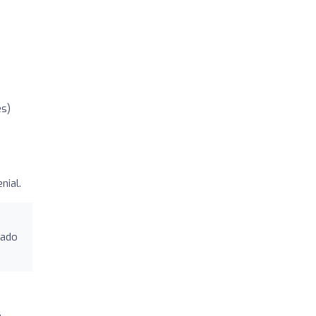
es)
nial.
tado
,