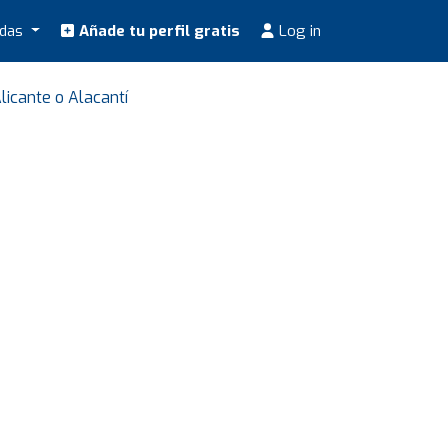
odas
Añade tu perfil gratis
Log in
icante o Alacantí