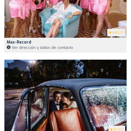
4.8
(27)
Max-Record
Ver dirección y datos de contacto
5
(135)