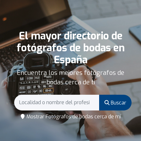
El mayor directorio de
fotógrafos de bodas en
España
Encuentra los mejores fotógrafos de
bodas cerca de ti
Buscar
Mostrar Fotógrafos de bodas cerca de mí