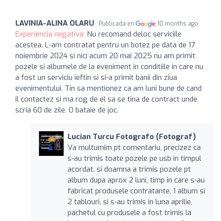
LAVINIA-ALINA OLARU
Publicada en
10 months ago
Experiencia negativa:
Nu recomand deloc serviciile
acestea. L-am contratat pentru un botez pe data de 17
noiembrie 2024 si nici acum 20 mai 2025 nu am primit
pozele si albumele de la eveniment in conditiile in care nu
a fost un serviciu ieftin si si-a primit banii din ziua
evenimentului. Tin sa mentionez ca am luni bune de cand
il contactez si ma rog de el sa se tina de contract unde
scria 60 de zile. O bataie de joc.
Lucian Turcu Fotografo (Fotograf)
Va multumim pt comentariu, precizez ca
s-au trimis toate pozele pe usb in timpul
acordat. si doamna a trimis pozele pt
album dupa aprox 2 luni, timp in care s-au
fabricat produsele contratante, 1 album si
2 tablouri, si s-au trimis in luna aprilie,
pachetul cu produsele a fost trimis la