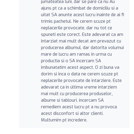
jumateatea luni, dar se pare ca nu Au
ajuns pt ca a schimbat de domiciliu si a
uitat SA anunte acest lucru inainte de ai fi
trimis pachetul. Ne cerem scuze pt
neplacerile provocate, dar nu tot ce
spuneti este corect. Este adevarat ca am
intarziat mai mult decat am prevazut cu
producerea albumul, dar datorita volumui
mare de lucru am ramas in urma cu
productia si o SA incercam SA
imbunatatim acest aspect. O zi buna va
dorim si inca o data ne cerem scuze pt
neplacerile provocate de intarziere. Este
adevarat ca in última vreme intarziem
mai mult cu producerea produselor,,
albume si tablouri, incercam SA
remediem acest lucru pt a nu provoca
acest disconfort si altor clienti.
Multumim pt incredere.