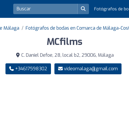
Fotógrafos de b
de Málaga
Fotógrafos de bodas en Comarca de Málaga-Cost
MCfilms
C. Daniel Defoe, 28, local b2, 29006, Málaga
+34617598302
videomalaga@gmail.com