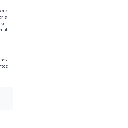
para
an a
 se
rial
rnos
ntos