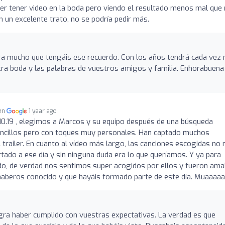
r tener video en la boda pero viendo el resultado menos mal que
 un excelente trato, no se podría pedir más.
gra mucho que tengáis ese recuerdo. Con los años tendrá cada vez
ra boda y las palabras de vuestros amigos y familia. Enhorabuena
 en
1 year ago
.10.19 , elegimos a Marcos y su equipo después de una búsqueda
encillos pero con toques muy personales. Han captado muchos
railer. En cuanto al vídeo más largo, las canciones escogidas no 
do a ese día y sin ninguna duda era lo que queríamos. Y ya para
do, de verdad nos sentimos super acogidos por ellos y fueron ama
 haberos conocido y que hayáis formado parte de este día. Muaaaaa
gra haber cumplido con vuestras expectativas. La verdad es que