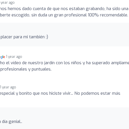
1 year ago
o nos hemos dado cuenta de que nos estaban grabando, ha sido una
aberte escogido, sin duda un gran profesional 100% recomendable.
n placer para mi también :)
1 year ago
o el vídeo de nuestro jardín con los niños y ha superado ampliam
profesionales y puntuales.
1 year ago
especial y bonito que nos hiciste vivir... No podemos estar más
día genial..