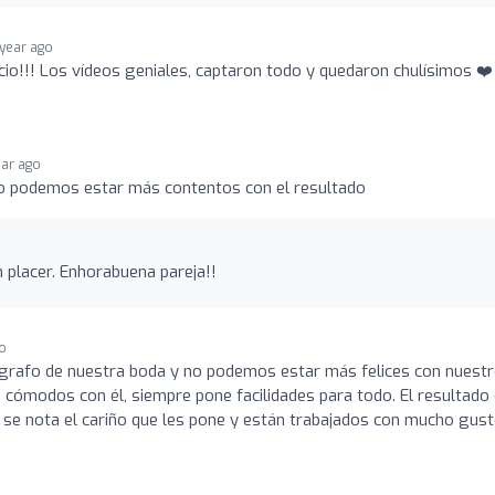
 year ago
cio!!! Los vídeos geniales, captaron todo y quedaron chulísimos ❤️
ear ago
o podemos estar más contentos con el resultado
 placer. Enhorabuena pareja!!
go
ógrafo de nuestra boda y no podemos estar más felices con nuest
 cómodos con él, siempre pone facilidades para todo. El resultado
 se nota el cariño que les pone y están trabajados con mucho gust