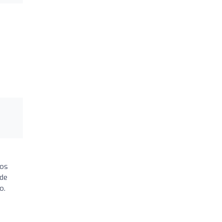
ros
 de
o.