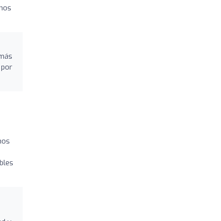
 nos
 más
 por
nos
bles