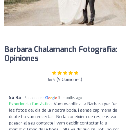
Barbara Chalamanch Fotografia:
Opiniones
5
/5 (9 Opiniones)
Sa Ra
Publicada en
10 months ago
Experiencia fantástica:
Vam escollir a la Bàrbara per fer
les fotos del dia de la nostra boda, i sense cap mena de
dubte ho vam encertar! No la coneixíem de res, ens van
passar el seu contacte i vam decidir contactar-la a
menys d'1 mes de la boda, i ella va dir que sí! Tot i no ser