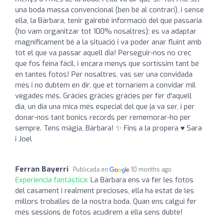
una boda massa convencional (ben bé al contrari), i sense
ella, la Bàrbara, tenir gairebé informació del que passaria
(ho vam organitzar tot 100% nosaltres); es va adaptar
magníficament bé a la situació i va poder anar fluint amb
tot el que va passar aquell dia! Perseguir-nos no crec
que fos feina fàcil, i encara menys que sortíssim tant bé
en tantes fotos! Per nosaltres, vas ser una convidada
més i no dubtem en dir, que et tornaríem a convidar mil
vegades més. Gràcies gràcies gràcies per fer d'aquell
dia, un dia una mica més especial del que ja va ser, i per
donar-nos tant bonics records per rememorar-ho per
sempre. Tens màgia, Bàrbara! ✨ Fins a la propera ♥️ Sara
i Joel
Ferran Bayerri
Publicada en
10 months ago
Experiencia fantástica:
La Bàrbara ens va fer les fotos
del casament i realment precioses, ella ha estat de les
millors troballes de la nostra boda. Quan ens calgui fer
més sessions de fotos acudirem a ella sens dubte!