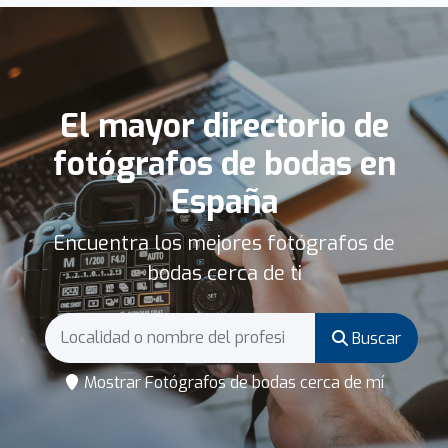
El mayor directorio de
fotógrafos de bodas en
España
Encuentra los mejores fotógrafos de
bodas cerca de ti
Buscar
Mostrar Fotógrafos de bodas cerca de mí