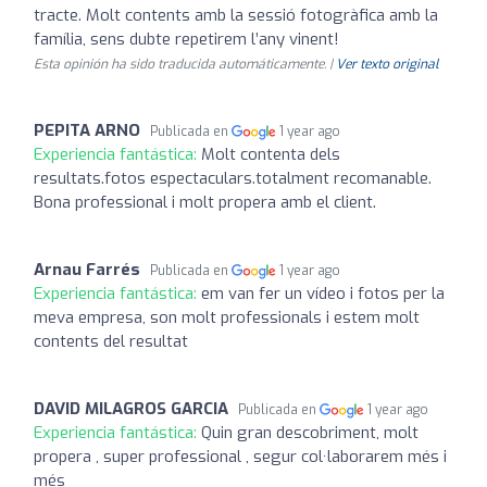
tracte. Molt contents amb la sessió fotogràfica amb la
família, sens dubte repetirem l’any vinent!
Esta opinión ha sido traducida automáticamente. |
Ver texto original
PEPITA ARNO
Publicada en
1 year ago
Experiencia fantástica:
Molt contenta dels
resultats.fotos espectaculars.totalment recomanable.
Bona professional i molt propera amb el client.
Arnau Farrés
Publicada en
1 year ago
Experiencia fantástica:
em van fer un vídeo i fotos per la
meva empresa, son molt professionals i estem molt
contents del resultat
DAVID MILAGROS GARCIA
Publicada en
1 year ago
Experiencia fantástica:
Quin gran descobriment, molt
propera , super professional , segur col·laborarem més i
més