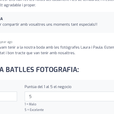
lt agradable i proper.
IA
er compartir amb vosaltres uns moments tant especials!!
 year ago
 vam tenir a la nostra boda amb les fotògrafes Laura i Paula. Este
itat i bon tracte que van tenir amb nosaltres.
URA BATLLES FOTOGRAFIA:
Puntúa del 1 al 5 el negocio
1 = Malo
5 = Excelente