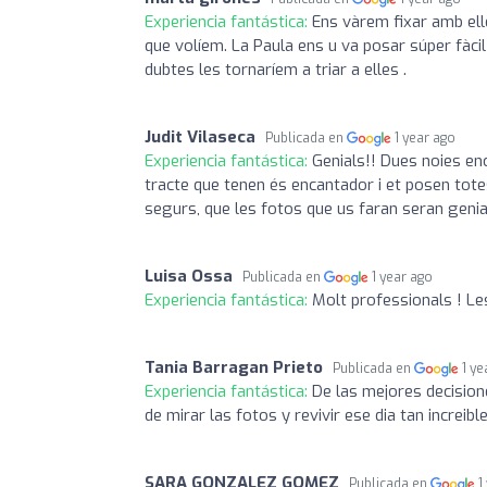
Experiencia fantástica:
Ens vàrem fixar amb elle
que volíem. La Paula ens u va posar súper fàc
dubtes les tornaríem a triar a elles .
Judit Vilaseca
Publicada en
1 year ago
Experiencia fantástica:
Genials!! Dues noies en
tracte que tenen és encantador i et posen totes
segurs, que les fotos que us faran seran geni
Luisa Ossa
Publicada en
1 year ago
Experiencia fantástica:
Molt professionals ! Les 
Tania Barragan Prieto
Publicada en
1 ye
Experiencia fantástica:
De las mejores decision
de mirar las fotos y revivir ese dia tan increibl
SARA GONZALEZ GOMEZ
Publicada en
1