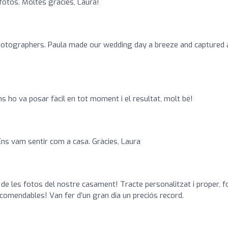
 fotos. Moltes gràcies, Laura!
hotographers. Paula made our wedding day a breeze and captured a
Ens ho va posar fàcil en tot moment i el resultat, molt bé!
 vam sentir com a casa. Gràcies, Laura
 de les fotos del nostre casament! Tracte personalitzat i proper, f
comendables! Van fer d’un gran dia un preciós record.