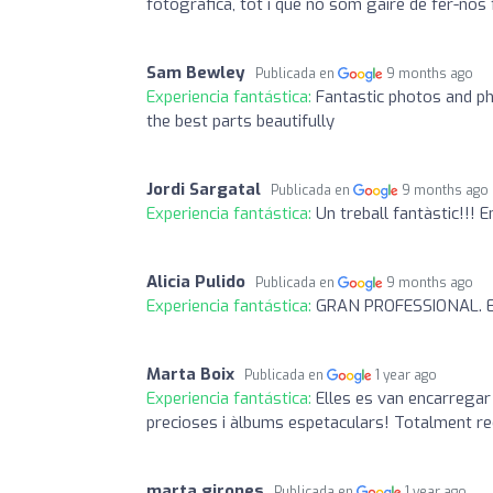
fotogràfica, tot i que no som gaire de fer-nos
Sam Bewley
Publicada en
9 months ago
Experiencia fantástica:
Fantastic photos and p
the best parts beautifully
Jordi Sargatal
Publicada en
9 months ago
Experiencia fantástica:
Un treball fantàstic!!! 
Alicia Pulido
Publicada en
9 months ago
Experiencia fantástica:
GRAN PROFESSIONAL. Ens
Marta Boix
Publicada en
1 year ago
Experiencia fantástica:
Elles es van encarregar
precioses i àlbums espetaculars! Totalment re
marta girones
Publicada en
1 year ago