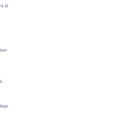
nt el
 ben
ó .
dejar