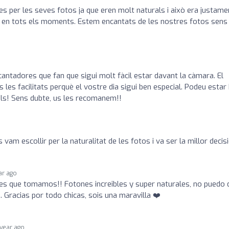
s per les seves fotos ja que eren molt naturals i això era justame
il en tots els moments. Estem encantats de les nostres fotos sens
cantadores que fan que sigui molt fàcil estar davant la càmara. El
 les facilitats perquè el vostre dia sigui ben especial. Podeu estar
als! Sens dubte, us les recomanem!!
vam escollir per la naturalitat de les fotos i va ser la millor decisi
ar ago
es que tomamos!! Fotones increibles y super naturales, no puedo 
e. Gracias por todo chicas, sois una maravilla ❤️
 year ago