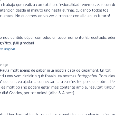
an trabajo que realiza con total profesionalidad tenemos el recuerd
atención desde el minuto uno hasta el final, cuidando todos los
clientes. No dudamos en volver a trabajar con ella en un futuro!
hemos sentido súper cómodos en todo momento. El resultado, ad
ífico. ¡Mil gracias!
to original
ar ago
 Paula molt abans de saber ni la nostra data de casament. En tot
iu ens vam decidir a què fossin les nostres fotògrafes. Pocs die
 que ens va ajudar a connectar i a treure'ns les pors de sobre . Pe
te és molt bo i no podem estar més contents amb el resultat, l'àlb
 dia! Gràcies, pet tot noies! (Alba & Albert)
es! Ens han fet les fotos del casament i les de lembaràs, i n'est