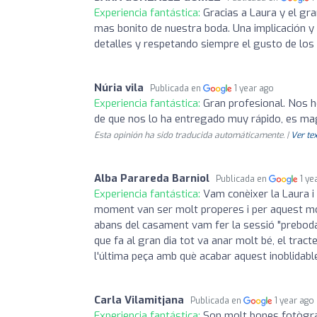
Experiencia fantástica:
Gracias a Laura y el gr
mas bonito de nuestra boda. Una implicación y 
detalles y respetando siempre el gusto de los 
Núria vila
Publicada en
1 year ago
Experiencia fantástica:
Gran profesional. Nos 
de que nos lo ha entregado muy rápido, es magn
Esta opinión ha sido traducida automáticamente. |
Ver tex
Alba Parareda Barniol
Publicada en
1 ye
Experiencia fantástica:
Vam conèixer la Laura i
moment van ser molt properes i per aquest mot
abans del casament vam fer la sessió "preboda"
que fa al gran dia tot va anar molt bé, el trac
l'última peça amb què acabar aquest inoblidable
Carla Vilamitjana
Publicada en
1 year ago
Experiencia fantástica:
Son molt bones fotògraf