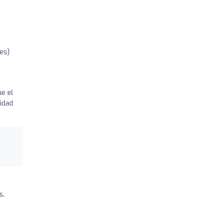
es)
e el
idad
s.