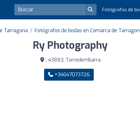
Fotógrafos de b
de Tarragona
Fotógrafos de bodas en Comarca de Tarragon
Ry Photography
, 43883, Torredembarra
+34647073726