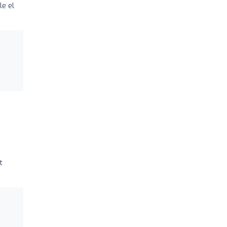
le el
t