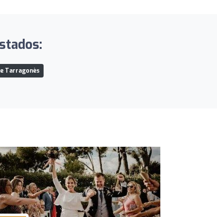
stados:
de Tarragonès