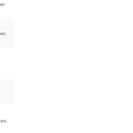
 en
ues
ues,