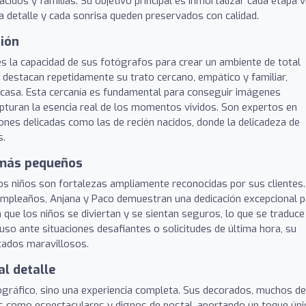
idos y familias. Su objetivo principal es inmortalizar cada etapa v
a detalle y cada sonrisa queden preservados con calidad.
sión
s la capacidad de sus fotógrafos para crear un ambiente de total
 destacan repetidamente su trato cercano, empático y familiar,
 casa. Esta cercanía es fundamental para conseguir imágenes
apturan la esencia real de los momentos vividos. Son expertos en
iones delicadas como las de recién nacidos, donde la delicadeza de
s.
s más pequeños
 los niños son fortalezas ampliamente reconocidas por sus clientes.
mpleaños, Anjana y Paco demuestran una dedicación excepcional p
 que los niños se diviertan y se sientan seguros, lo que se traduce
luso ante situaciones desafiantes o solicitudes de última hora, su
ltados maravillosos.
al detalle
ográfico, sino una experiencia completa. Sus decorados, muchos de
os como espectaculares y dignos de postal, aportando un toque úni