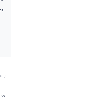
los
nes)
a de