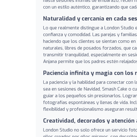
hasta sesiones íntimas de embarazo, recién nac
con un estilo auténtico, garantizando que cad
Naturalidad y cercanía en cada se
Lo que realmente distingue a London Studio e
confianza y comodidad. Las parejas y familias
haciendo que los clientes se sientan como en
naturales, libres de posados forzados, que c
transmitir tranquilidad, especialmente en ses
Anjana permite que los padres estén relajado
Paciencia infinita y magia con lo
La paciencia y la habilidad para conectar con
sea en sesiones de Navidad, Smash Cake o cu
guiar a los pequeños sin presionarlos. Logran
fotografías espontáneas y llenas de vida. Inc
flexibilidad y profesionalismo aseguran resu
Creatividad, decorados y atención 
London Studio no solo ofrece un servicio fot
ellos creados por ellos mismos, son descrit