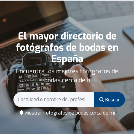
El mayor directorio de
fotógrafos de bodas en
España
Encuentra los mejores fotógrafos de
bodas cerca de ti
Buscar
Mostrar Fotógrafos de bodas cerca de mí