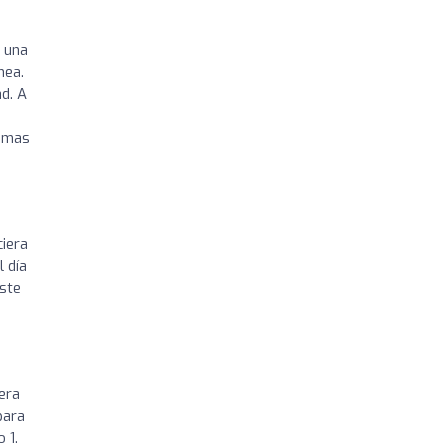
n una
nea.
d. A
simas
iera
 día
ste
era
para
 1.