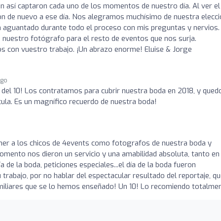
ún así captaron cada uno de los momentos de nuestro día. Al ver el
ron de nuevo a ese día. Nos alegramos muchísimo de nuestra elecci
ha aguantado durante todo el proceso con mis preguntas y nervios.
 nuestro fotógrafo para el resto de eventos que nos surja.
s con vuestro trabajo. ¡Un abrazo enorme! Eluise & Jorge
ago
del 10! Los contratamos para cubrir nuestra boda en 2018, y quedo
cula. Es un magnífico recuerdo de nuestra boda!
ener a los chicos de 4events como fotografos de nuestra boda y
momento nos dieron un servicio y una amabilidad absoluta, tanto en
 de la boda, peticiones especiales...el día de la boda fueron
trabajo, por no hablar del espectacular resultado del reportaje, q
miliares que se lo hemos enseñado! Un 10! Lo recomiendo totalmen