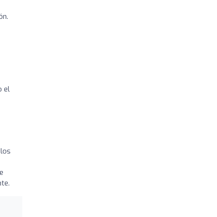
ón.
 el
 los
ue
te.