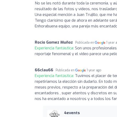
No se les notó durante toda la ceremonia, y a
resultado de las fotos y vídeos, nos traslada
Una especial mención a Juan Trujillo, que me 
Tengo clarísimo que de ahora en adelante será
Enhorabuena equipo, una pareja más encantado
Rocio Gomez Muñoz
Publicada en
1 year 
Experiencia fantástica:
Son unos profesionales 
reportaje fenomenal y el video parece una pelí
66clau66
Publicada en
1 year ago
Experiencia fantástica:
Tuvimos el placer de t
repetiriamos la elección sin dudarlo. En todo 
meses previos, respecto a la preparación del día
encantadores , super atentos y discretos en su 
nos ha encantado a nosotros y a todos los fa
4events