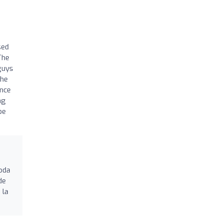
d
sed
The
guys
the
ance
ng
be
oda
de
 la