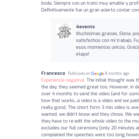
boda. Siempre con un trato muy amable y pro
Definitivamente fue un gran acierto contar con 
4events
Muchísimas gracias, Elena, p
satisfechos con mi trabajo. F
esos momentos únicos. Gracias
etapa!
Francesco
Publicada en
8 months ago
Experiencia negativa:
The initial thought was t
the day, they seemed great too. However, in de
over 4 months to send the video (and for some
how that works...a video is a video and we paid 
really good. The short form 3 min video is av
wanted, we didn't know and they chose. We were
they have to re-edit the whole video to the mus
excludes our full ceremony (only 20 minutes an
complained the speeches were too long however