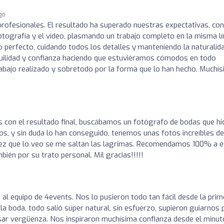
ago
rofesionales. El resultado ha superado nuestras expectativas, co
tografía y el vídeo, plasmando un trabajo completo en la misma lí
 perfecto, cuidando todos los detalles y manteniendo la naturalida
quilidad y confianza haciendo que estuviéramos cómodos en todo
ajo realizado y sobretodo por la forma que lo han hecho. Muchí
o
con el resultado final, buscábamos un fotógrafo de bodas que hic
s, y sin duda lo han conseguido, tenemos unas fotos increíbles del
 vez que lo veo se me saltan las lagrimas. Recomendamos 100% a e
bién por su trato personal. Mil gracias!!!!!
al equipo de 4events. Nos lo pusieron todo tan fácil desde la prim
a boda, todo salió súper natural, sin esfuerzo, supieron guiarnos 
asar vergüenza. Nos inspiraron muchísima confianza desde el minuto