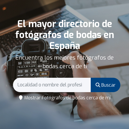
El mayor directorio de
fotógrafos de bodas en
España
Encuentra los mejores fotógrafos de
bodas cerca de ti
Buscar
Mostrar Fotógrafos de bodas cerca de mí