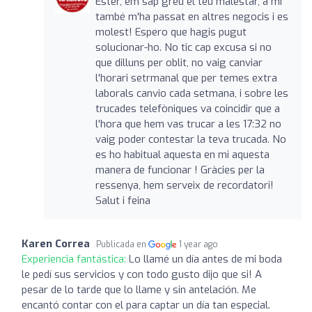
Ester, em sap greu el teu malestar, a mí
també m'ha passat en altres negocis i es
molest! Espero que hagis pugut
solucionar-ho. No tic cap excusa si no
que dilluns per oblit, no vaig canviar
l'horari setrmanal que per temes extra
laborals canvio cada setmana, i sobre les
trucades telefòniques va coincidir que a
l'hora que hem vas trucar a les 17:32 no
vaig poder contestar la teva trucada. No
es ho habitual aquesta en mi aquesta
manera de funcionar ! Gràcies per la
ressenya, hem serveix de recordatori!
Salut i feina
Karen Correa
Publicada en
1 year ago
Experiencia fantástica:
Lo llamé un día antes de mi boda
le pedí sus servicios y con todo gusto dijo que si! A
pesar de lo tarde que lo llame y sin antelación. Me
encantó contar con el para captar un día tan especial.