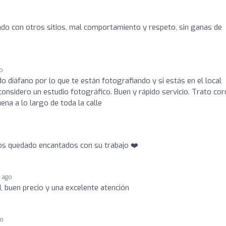
o con otros sitios, mal comportamiento y respeto, sin ganas de
go
o diáfano por lo que te están fotografiando y si estás en el local
considero un estudio fotográfico. Buen y rápido servicio. Trato cor
na a lo largo de toda la calle
s quedado encantados con su trabajo ❤️
r ago
d, buen precio y una excelente atención
go