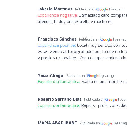
Jakarla Martínez
Publicada en
1 year ago
Experiencia negativa:
Demasiado caro comparad
atender, le doy una estrella y mucho es
Francisco Sánchez
Publicada en
1 year a
Experiencia positiva:
Local muy sencillo con tod
estás viendo al fotografiado, por lo que no lo 
y precios razonables. Zona de aparcamiento bue
Yaiza Aliaga
Publicada en
1 year ago
Experiencia fantástica:
Marta es un amor, hemo
Rosario Serrano Diaz
Publicada en
1 yea
Experiencia fantástica:
Rapidez, profesionalida
MARIA ABAD IBABE
Publicada en
1 year a