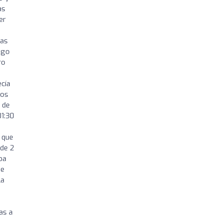
as
er
las
igo
ro
ecía
nos
 de
01:30
 que
 de 2
ba
ue
la
as a