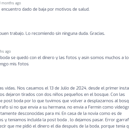
8 months ago
ncuentro dado de baja por motivos de salud.
buen trabajo. Lo recomiendo sin ninguna duda. Gracias.
hs ago
 boda se quedó con el dinero y las fotos y asín somos muchos a lo
tengo mis fotos
as vidas. Nos casamos el 13 de Julio de 2024, desde el primer inst
os dejaron tirados con dos niños pequeños en el bosque. Con las
o de post boda por lo que tuvimos que volver a desplazarnos al bosq
grafo si no que envía a su hermana, no envía a Fermín como videóg
etamente desconocidas para mí. En casa de la novia como es de
s y teníamos incluida la post boda , lo dejamos pasar. Error garraf
ecir que me pidió el dinero el día después de la boda, porque tenía 