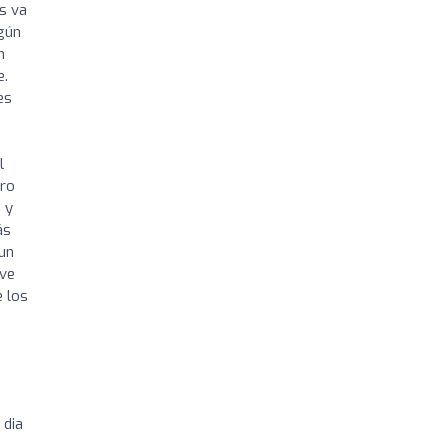
s va
egún
n
e.
es
l
ero
 y
ás
 un
ive
e los
 dia