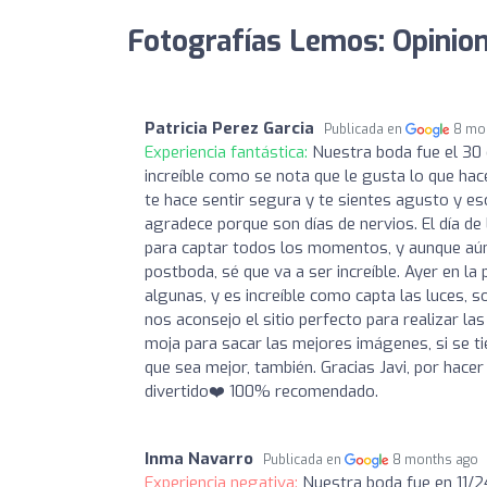
Fotografías Lemos: Opinio
Patricia Perez Garcia
Publicada en
8 mo
Experiencia fantástica:
Nuestra boda fue el 30 
increíble como se nota que le gusta lo que hac
te hace sentir segura y te sientes agusto y e
agradece porque son días de nervios. El día de
para captar todos los momentos, y aunque aún
postboda, sé que va a ser increíble. Ayer en la
algunas, y es increíble como capta las luces, 
nos aconsejo el sitio perfecto para realizar la
moja para sacar las mejores imágenes, si se tie
que sea mejor, también. Gracias Javi, por hace
divertido❤️ 100% recomendado.
Inma Navarro
Publicada en
8 months ago
Experiencia negativa:
Nuestra boda fue en 11/2