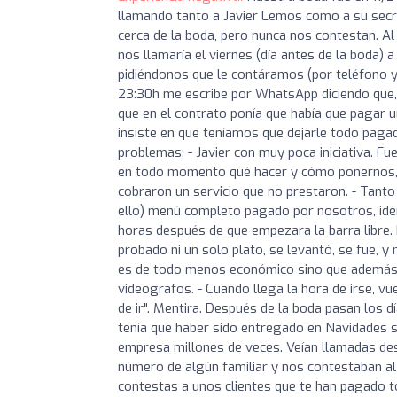
llamando tanto a Javier Lemos como a su secr
cerca de la boda, pero nunca nos contestan. Al 
nos llamaría el viernes (día antes de la boda) a
pidiéndonos que le contáramos (por teléfono 
23:30h me escribe por WhatsApp diciendo que,
que en el contrato ponía que había que pagar un
insiste en que teníamos que dejarle todo paga
problemas: - Javier con muy poca iniciativa. 
en todo momento qué hacer y cómo ponernos, in
cobraron un servicio que no prestaron. - Tanto
ello) menú completo pagado por nosotros, idén
horas después de que empezara la barra libre. 
probado ni un solo plato, se levantó, se fue,
es de todo menos económico sino que además n
videografos. - Cuando llega la hora de irse, v
de ir". Mentira. Después de la boda pasan los d
tenía que haber sido entregado en Navidades s
empresa millones de veces. Veían llamadas d
número de algún familiar y nos contestaban a
contestas a unos clientes que te han pagado t