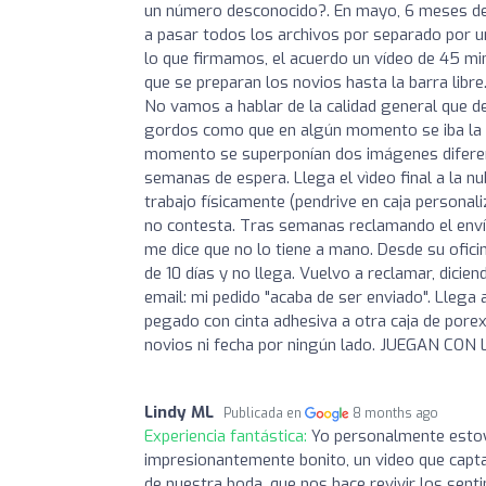
un número desconocido?. En mayo, 6 meses de
a pasar todos los archivos por separado por u
lo que firmamos, el acuerdo un vídeo de 45 m
que se preparan los novios hasta la barra libre
No vamos a hablar de la calidad general que d
gordos como que en algún momento se iba la m
momento se superponían dos imágenes diferent
semanas de espera. Llega el vìdeo final a la 
trabajo físicamente (pendrive en caja personal
no contesta. Tras semanas reclamando el envío
me dice que no lo tiene a mano. Desde su ofic
de 10 días y no llega. Vuelvo a reclamar, dicie
email: mi pedido "acaba de ser enviado". Llega 
pegado con cinta adhesiva a otra caja de pore
novios ni fecha por ningún lado. JUEGAN C
Lindy ML
Publicada en
8 months ago
Experiencia fantástica:
Yo personalmente estoy 
impresionantemente bonito, un video que capta
de nuestra boda, que nos hace revivir los sent