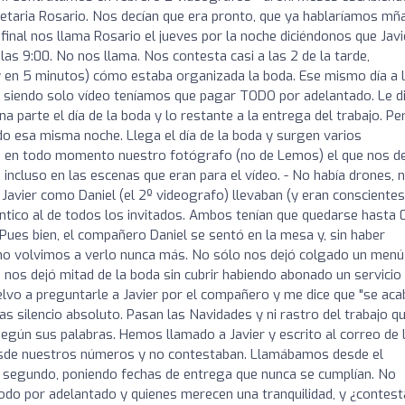
etaria Rosario. Nos decían que era pronto, que ya hablaríamos mñ
final nos llama Rosario el jueves por la noche diciéndonos que Javi
 las 9:00. No nos llama. Nos contesta casi a las 2 de la tarde,
y en 5 minutos) cómo estaba organizada la boda. Ese mismo día a 
 siendo solo vídeo teníamos que pagar TODO por adelantado. Le d
a parte el día de la boda y lo restante a la entrega del trabajo. Pe
do esa misma noche. Llega el día de la boda y surgen varios
Fue en todo momento nuestro fotógrafo (no de Lemos) el que nos d
cluso en las escenas que eran para el vídeo. - No había drones, 
 Javier como Daniel (el 2º videografo) llevaban (y eran conscientes
tico al de todos los invitados. Ambos tenían que quedarse hasta 
Pues bien, el compañero Daniel se sentó en la mesa y, sin haber
 y no volvimos a verlo nunca más. No sólo nos dejó colgado un menú
os dejó mitad de la boda sin cubrir habiendo abonado un servicio
uelvo a preguntarle a Javier por el compañero y me dice que "se aca
ías silencio absoluto. Pasan las Navidades y ni rastro del trabajo q
egún sus palabras. Hemos llamado a Javier y escrito al correo de 
esde nuestros números y no contestaban. Llamábamos desde el
l segundo, poniendo fechas de entrega que nunca se cumplían. No
odo por adelantado y quienes merecen una tranquilidad, y ¿contest