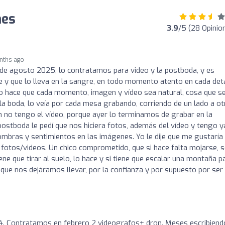
nes
3.9
/5 (28 Opinio
nths ago
de agosto 2025, lo contratamos para video y la postboda, y es
e y que lo lleva en la sangre, en todo momento atento en cada deta
so hace que cada momento, imagen y vídeo sea natural, cosa que s
 la boda, lo veía por cada mesa grabando, corriendo de un lado a ot
 no tengo el vídeo, porque ayer lo terminamos de grabar en la
 postboda le pedí que nos hiciera fotos, además del vídeo y tengo y
sombras y sentimientos en las imágenes. Yo le dije que me gustaría 
s fotos/videos. Un chico comprometido, que si hace falta mojarse, 
ne que tirar al suelo, lo hace y si tiene que escalar una montaña p
r que nos dejáramos llevar, por la confianza y por supuesto por ser
4. Contratamos en febrero 2 videografos+ dron. Meses escribiend