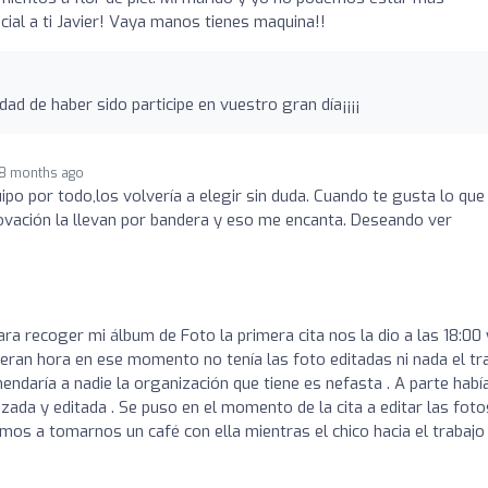
ial a ti Javier! Vaya manos tienes maquina!!
dad de haber sido participe en vuestro gran día¡¡¡¡
8 months ago
uipo por todo,los volvería a elegir sin duda. Cuando te gusta lo que
nnovación la llevan por bandera y eso me encanta. Deseando ver
a recoger mi álbum de Foto la primera cita nos la dio a las 18:00 
 eran hora en ese momento no tenía las foto editadas ni nada el tr
ndaría a nadie la organización que tiene es nefasta . A parte habí
zada y editada . Se puso en el momento de la cita a editar las foto
amos a tomarnos un café con ella mientras el chico hacia el trabajo