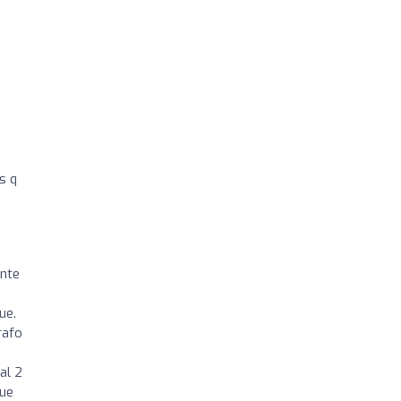
s q
ante
ue.
rafo
al 2
que