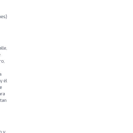
nes)
lle,
e
ro,
a
y él
se
ara
 tan
o y