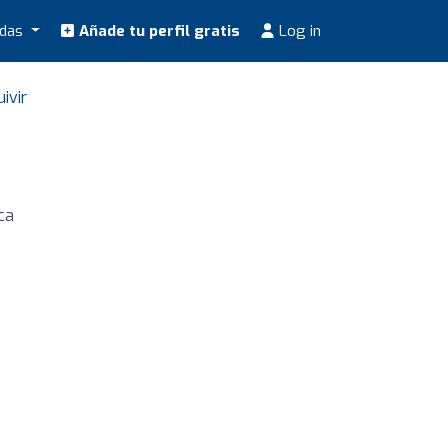
odas
Añade tu perfil gratis
Log in
ivir
ca