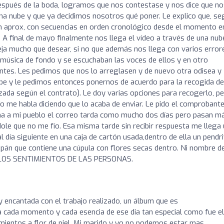
spués de la boda, logramos que nos contestase y nos dice que no
na nube y que ya decidimos nosotros qué poner. Le explico que, s
in aprox, con secuencias en orden cronológico desde el momento e
. A final de mayo finalmente nos llega el vídeo a través de una nub
eja mucho que desear, si no que además nos llega con varios error
úsica de fondo y se escuchaban las voces de ellos y en otro
es. Les pedimos que nos lo arreglasen y de nuevo otra odisea y
nube y le pedimos entonces ponernos de acuerdo para la recogida de
izada según el contrato). Le doy varias opciones para recogerlo, p
 me habla diciendo que lo acaba de enviar. Le pido el comprobante
ina a mi pueblo el correo tarda como mucho dos días pero pasan m
ndole que no me fío. Esa misma tarde sin recibir respuesta me llega
al día siguiente en una caja de cartón usada,dentro de ella un pendr
xpán que contiene una cúpula con flores secas dentro. Ni nombre d
ON LOS SENTIMIENTOS DE LAS PERSONAS.
encantada con el trabajo realizado, un álbum que es
 cada momento y cada esencia de ese dia tan especial como fue el
imientos a flor de piel. Mi marido y yo no podemos estar mas