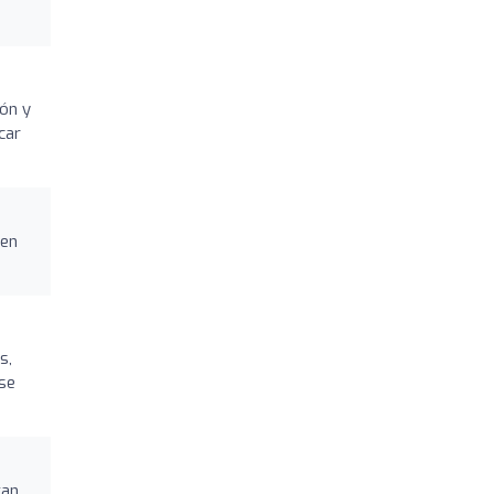
lón y
car
 en
s,
ese
tan