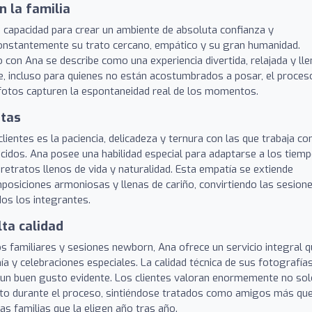
n la familia
 capacidad para crear un ambiente de absoluta confianza y
constantemente su trato cercano, empático y su gran humanidad.
jo con Ana se describe como una experiencia divertida, relajada y lle
ue, incluso para quienes no están acostumbrados a posar, el proces
 fotos capturen la espontaneidad real de los momentos.
otas
ientes es la paciencia, delicadeza y ternura con las que trabaja co
cidos. Ana posee una habilidad especial para adaptarse a los tiem
retratos llenos de vida y naturalidad. Esta empatía se extiende
posiciones armoniosas y llenas de cariño, convirtiendo las sesion
os los integrantes.
lta calidad
s familiares y sesiones newborn, Ana ofrece un servicio integral 
 y celebraciones especiales. La calidad técnica de sus fotografía
 un buen gusto evidente. Los clientes valoran enormemente no sol
ento durante el proceso, sintiéndose tratados como amigos más qu
as familias que la eligen año tras año.