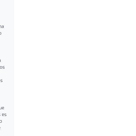
na
o
n
pos
es
que
s es
o
e