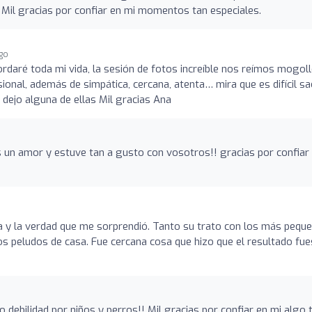
Mil gracias por confiar en mi momentos tan especiales.
ago
ordaré toda mi vida, la sesión de fotos increíble nos reímos mogol
ional, además de simpática, cercana, atenta… mira que es difícil sa
 dejo alguna de ellas Mil gracias Ana
s un amor y estuve tan a gusto con vosotros!! gracias por confiar
y la verdad que me sorprendió. Tanto su trato con los más peque
os peludos de casa. Fue cercana cosa que hizo que el resultado fu
debilidad por niños y perros!! Mil gracias por confiar en mi algo 