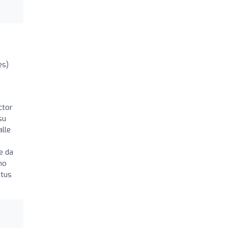
es)
ctor
su
alle
e da
mo
 tus