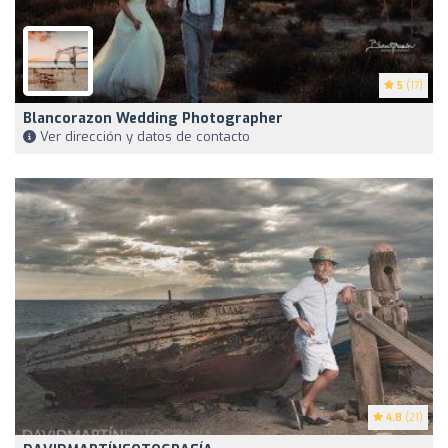
5
(17)
Blancorazon Wedding Photographer
Ver dirección y datos de contacto
4.8
(21)