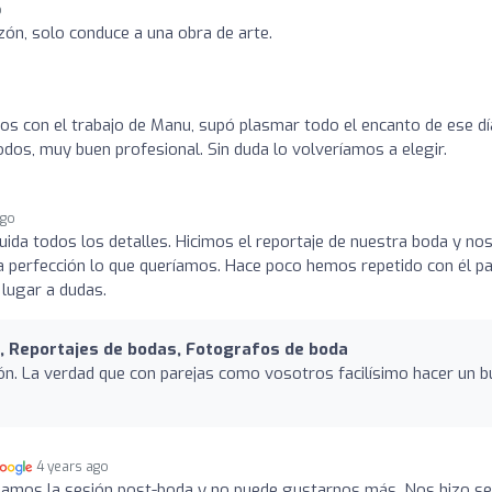
o
ón, solo conduce a una obra de arte.
 con el trabajo de Manu, supó plasmar todo el encanto de ese dí
dos, muy buen profesional. Sin duda lo volveríamos a elegir.
ago
uida todos los detalles. Hicimos el reportaje de nuestra boda y no
la perfección lo que queríamos. Hace poco hemos repetido con él p
 lugar a dudas.
, Reportajes de bodas, Fotografos de boda
ión. La verdad que con parejas como vosotros facilísimo hacer un 
4 years ago
izamos la sesión post-boda y no puede gustarnos más. Nos hizo se