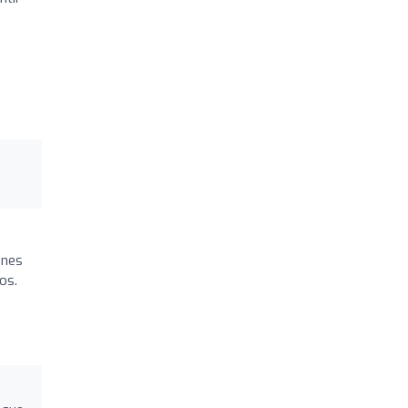
ones
os.
e