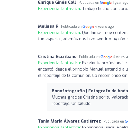
Enrique Ginés Coll
Publicada en
1 year ag
Experiencia fantástica:
Trabajo hecho con coraz
Melissa R
Publicada en
4 years ago
Experiencia fantástica:
Quedamos muy contentos
tan especial, además nos hizo sentir muy cómo
Cristina Escribano
Publicada en
4 years 
Experiencia fantástica:
Excelente profesional, c
encantó, desde el principio Manuel entendió a 
el reportaje de la comunión. Lo recomiendo sin
Bonofotografia | Fotografo de boda
Muchas gracias Cristina por tu valorac
reportaje. Un saludo
Tania Maria Álvarez Gutiérrez
Publicada en
Experiencia fantástica:
Experiencia única! Real