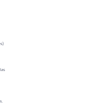
es)
 las
s,