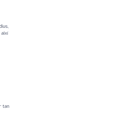
dius,
així
r tan