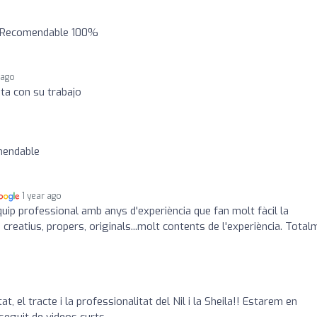
. Recomendable 100%
 ago
a con su trabajo
mendable
1 year ago
uip professional amb anys d'experiència que fan molt fàcil la
 creatius, propers, originals...molt contents de l'experiència. Total
t, el tracte i la professionalitat del Nil i la Sheila!! Estarem en