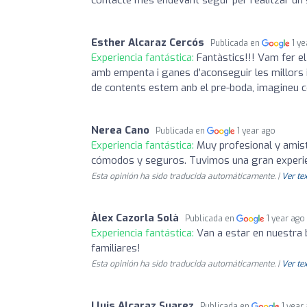
contacte més endevant segur per realitzar un 
Esther Alcaraz Cercós
Publicada en
1 y
Experiencia fantástica:
Fantàstics!!! Vam fer el
amb empenta i ganes d’aconseguir les millors i
de contents estem anb el pre-boda, imagineu 
Nerea Cano
Publicada en
1 year ago
Experiencia fantástica:
Muy profesional y amist
cómodos y seguros. Tuvimos una gran experie
Esta opinión ha sido traducida automáticamente. |
Ver tex
Àlex Cazorla Solà
Publicada en
1 year ago
Experiencia fantástica:
Van a estar en nuestra 
familiares!
Esta opinión ha sido traducida automáticamente. |
Ver tex
Lluis Alcaraz Suarez
Publicada en
1 year