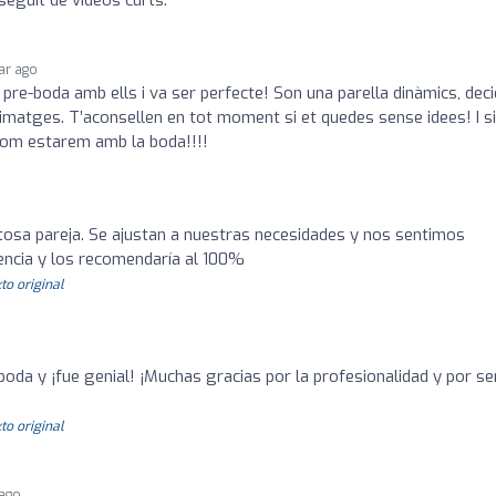
seguit de videos curts.
ear ago
 pre-boda amb ells i va ser perfecte! Son una parella dinàmics, deci
matges. T’aconsellen en tot moment si et quedes sense idees! I si 
com estarem amb la boda!!!!
osa pareja. Se ajustan a nuestras necesidades y nos sentimos
ncia y los recomendaría al 100%
to original
boda y ¡fue genial! ¡Muchas gracias por la profesionalidad y por se
to original
 ago