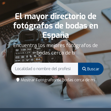
El mayor directorio de
fotógrafos de bodas en
España
Encuentra los mejores fotógrafos de
bodas cerca de ti
Buscar
Mostrar Fotógrafos de bodas cerca de mí