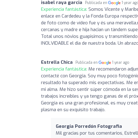
isabel raya garcia
Publicada en
1 year ag
Experiencia fantástica:
Somos Vicente y Maribel
enlace en Cardedeu y la Fonda Europa respecti
de foto como de vídeo fue y és una meravella
cercanas y madre e hija hacian un tàndem super
Total unos nòvios guapisimos y transmitiendo n
INOLVIDABLE el dia de nuestra boda. Un abrazo
Estrella Chica
Publicada en
1 year ago
Experiencia fantástica:
Me recomendaron adjunt
contacté con Georgia. Soy muy poco fotogénica
resultado ha superado mis expectativas. Me e
mi alma. Me hizo sentir súper cómoda en la se
trabajos increíbles y ya tengo ganas de el pró
Georgia es una gran profesional, es muy creativ
plasma en su exquisito trabajo.
Georgia Porredón Fotografia
Mil gracias por tus comentarios, Estrell