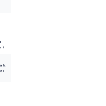
s
 ;)
 ti.
 en