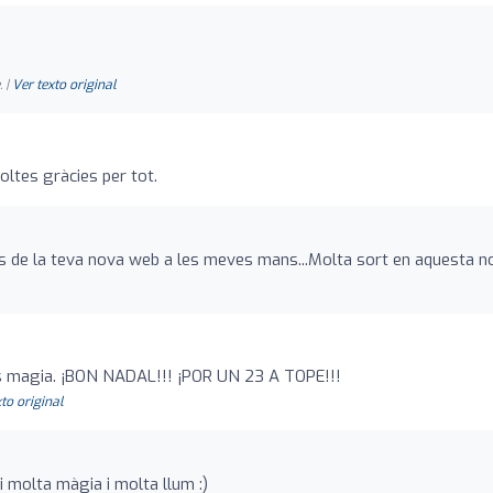
 |
Ver texto original
ltes gràcies per tot.
es de la teva nova web a les meves mans...Molta sort en aquesta n
s magia. ¡BON NADAL!!! ¡POR UN 23 A TOPE!!!
to original
i molta màgia i molta llum :)