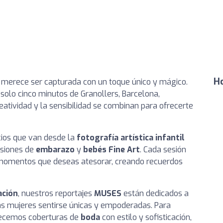
Ho
ia merece ser capturada con un toque único y mágico.
 solo cinco minutos de Granollers, Barcelona,
atividad y la sensibilidad se combinan para ofrecerte
cios que van desde la
fotografía artística infantil
esiones de
embarazo
y
bebés Fine Art
. Cada sesión
s momentos que deseas atesorar, creando recuerdos
ación
, nuestros reportajes
MUSES
están dedicados a
las mujeres sentirse únicas y empoderadas. Para
frecemos coberturas de
boda
con estilo y sofisticación,