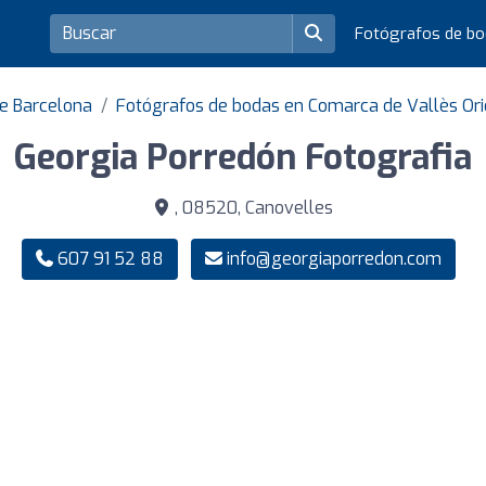
Fotógrafos de b
de Barcelona
Fotógrafos de bodas en Comarca de Vallès Ori
Georgia Porredón Fotografia
, 08520, Canovelles
607 91 52 88
info@georgiaporredon.com