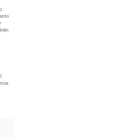
ro
tanto
y
bajo.
l
ncia,