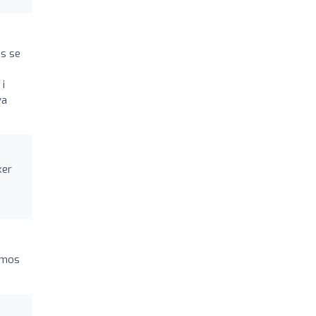
es se
 i
va
xer
remos