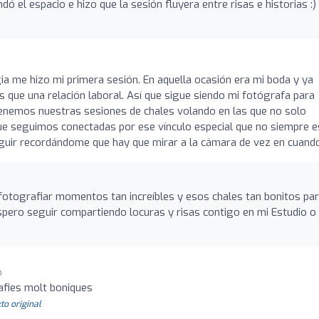
dó el espacio e hizo que la sesión fluyera entre risas e historias :)
!
a me hizo mi primera sesión. En aquella ocasión era mi boda y ya
e una relación laboral. Así que sigue siendo mi fotógrafa para
tenemos nuestras sesiones de chales volando en las que no solo
e seguimos conectadas por ese vínculo especial que no siempre e
eguir recordándome que hay que mirar a la cámara de vez en cuando
otografiar momentos tan increíbles y esos chales tan bonitos para
spero seguir compartiendo locuras y risas contigo en mi Estudio o
o
rafies molt boniques
to original