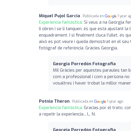
Miquel Pujol Garcia
Publicada en
1 year a
Experiencia fantástica:
Si veus a na Geòrgia fen
li obren i se li tanquen, és que està ajustant l
enquadrament. I si finalment cluca l'ullet, és qu
això es pot veure i queda demostrat en el seu tr
fotògraf de referència. Gràcies Georgia.
Georgia Porredón Fotografia
Mil Gràcies per aquestes paraules tan bo
com a professional i com a persona no t
vosaltres i haver trobat la millor maner
Potnia Theron
Publicada en
1 year ago
Experiencia fantástica:
Gracias por el trato, co
a repetir la experiencia... L. N.
Georgia Porredón Fotografia