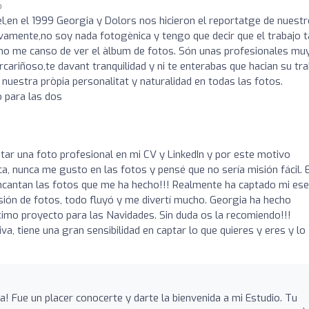
o
,en el 1999 Georgia y Dolors nos hicieron el reportatge de nuest
vamente,no soy nada fotogènica y tengo que decir que el trabajo 
,no me canso de ver el àlbum de fotos. Són unas profesionales mu
cariñoso,te davant tranquilidad y ni te enterabas que hacian su tra
uestra pròpia personalitat y naturalidad en todas las fotos.
 para las dos
ar una foto profesional en mi CV y LinkedIn y por este motivo
, nunca me gusto en las fotos y pensé que no sería misión fácil. E
ncantan las fotos que me ha hecho!!! Realmente ha captado mi ese
sión de fotos, todo fluyó y me divertí mucho. Georgia ha hecho
ximo proyecto para las Navidades. Sin duda os la recomiendo!!!
a, tiene una gran sensibilidad en captar lo que quieres y eres y lo
a! Fue un placer conocerte y darte la bienvenida a mi Estudio. Tu