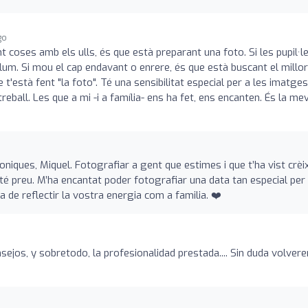
go
t coses amb els ulls, és que està preparant una foto. Si les pupil·l
a llum. Si mou el cap endavant o enrere, és que està buscant el millor
e t'està fent "la foto". Té una sensibilitat especial per a les imatges
eball. Les que a mi -i a família- ens ha fet, ens encanten. És la me
niques, Miquel. Fotografiar a gent que estimes i que t’ha vist crèi
é preu. M’ha encantat poder fotografiar una data tan especial per
a de reflectir la vostra energia com a familia. ❤️
nsejos, y sobretodo, la profesionalidad prestada.... Sin duda volve