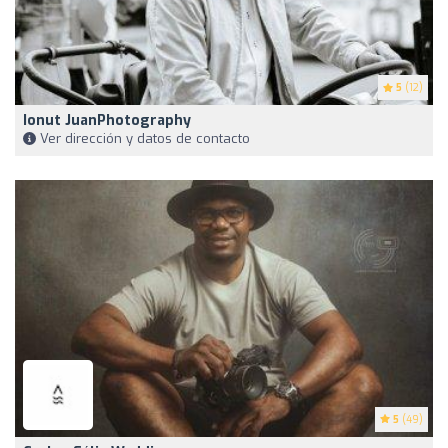
5
(12)
Ionut JuanPhotography
Ver dirección y datos de contacto
5
(49)