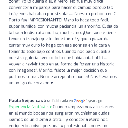
zona”. Yo lo quería a el, a Mero. No fue muy difícil
convencer a mi pareja para hacer el cambio porque las
imágenes hablaban por si solas… Nuestra preboda en O
Porto fue IMPRESIONANTE! Mero lo hace todo facil,
super humilde, con mucha paciencia, un amoriño. El día de
la boda lo disfrutó mucho, muchísimo. ¡Que suerte tiene
tener un trabajo que lo llene tanto! y que a pesar de
currar muy duro lo haga con esa sonrisa en la cara y
teniendo todo bajo control. Cuándo nos paso el link a
nuestra galería…ver todo lo que había ahi…buffff…
volver a revivir todo en su forma de “crear una historia
con imágenes”. Meriño, fuiste la mejor decisión que
pudimos tomar. No me arrepentiré nunca! Nos llevamos
un amigo de corazón ♥️
Paula Seijas castro
Publicada en
1 year ago
Experiencia fantástica:
Cuando empezamos a iniciarnos
en el mundo bodas nos surgieron muchísimas dudas,
íbamos de un dilema a otro… y conocer a Mero nos
enriqueció a nivel personal y profesional… no es un