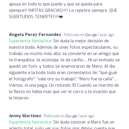
apoya en todo lo que puede y que se queda para
siempre!! INFITAS GRACIAS!!!! Lo repetiré siempre, QUE
SUERTUDOS TENERTE!!!!❤️
Angela Perez Fernandez
Publicada en
1 year ago
Experiencia fantástica:
Sin duda la mejor decisión de
nuestra boda. Además de unas fotos espectaculares, su
trabajo va mucho más allá; se convierte en un amigo que
te tranquiliza, te aconseja, te da cariño… Ni un invitado se
quedó sin foto, y todos se enamoraron de Mero. Al día
siguiente a la boda todo eran comentarios de: “que guai
el fotógrafo”, “vale oro su trabajo”, “Mero fue la caña”…
Vamos, ni una pega. Un rotundo 10 Cuando se marchó de
la fiesta no había más que ver el corro y la ovación que
le hicieron.
Jenny Martinez
Publicada en
1 year ago
Experiencia fantástica:
Sin duda conocer a Mero fue un
acierto total, solo ver sus fotos nos dimos cuenta que