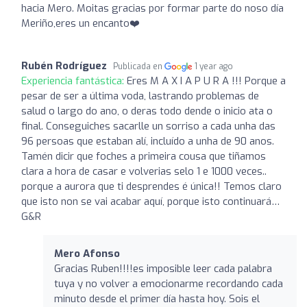
hacia Mero. Moitas gracias por formar parte do noso día
Meriño,eres un encanto❤️
Rubén Rodríguez
Publicada en
1 year ago
Experiencia fantástica:
Eres M A X I A P U R A !!! Porque a
pesar de ser a última voda, lastrando problemas de
salud o largo do ano, o deras todo dende o inicio ata o
final. Conseguiches sacarlle un sorriso a cada unha das
96 persoas que estaban alí, incluído a unha de 90 anos.
Tamén dicir que foches a primeira cousa que tiñamos
clara a hora de casar e volverias selo 1 e 1000 veces..
porque a aurora que ti desprendes é única!! Temos claro
que isto non se vai acabar aquí, porque isto continuará…
G&R
Mero Afonso
Gracias Ruben!!!!es imposible leer cada palabra
tuya y no volver a emocionarme recordando cada
minuto desde el primer día hasta hoy. Sois el