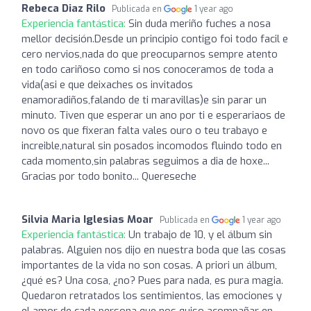
Rebeca Diaz Rilo
Publicada en
1 year ago
Experiencia fantástica:
Sin duda meriño fuches a nosa
mellor decisión.Desde un principio contigo foi todo facil e
cero nervios,nada do que preocuparnos sempre atento
en todo cariñoso como si nos conoceramos de toda a
vida(asi e que deixaches os invitados
enamoradiños,falando de ti maravillas)e sin parar un
minuto. Tiven que esperar un ano por ti e esperariaos de
novo os que fixeran falta vales ouro o teu trabayo e
increible,natural sin posados incomodos fluindo todo en
cada momento,sin palabras seguimos a dia de hoxe...
Gracias por todo bonito... Quereseche
Silvia Maria Iglesias Moar
Publicada en
1 year ago
Experiencia fantástica:
Un trabajo de 10, y el álbum sin
palabras. Alguien nos dijo en nuestra boda que las cosas
importantes de la vida no son cosas. A priori un álbum,
¿qué es? Una cosa, ¿no? Pues para nada, es pura magia.
Quedaron retratados los sentimientos, las emociones y
el amor de cada persona que nos quiso acompañar en