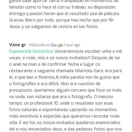
gente sabe aportar tanta tranquilidad en momentos de
tensión como lo hace él con su trabajo, su disposición,
entrega y pasión hacen que el resultado sea de película.
Gracias Mero por todo, porque has hecho que por fin
Jesús y yo salgamos de revista en las fotos.
Vane gr
Publicada en
1 year ago
Experiencia fantástica:
Volveríamoste escoller unha e mil
veces, é máis, nós e os nosos invitados!! Despois de ter
o anel na man e de confirmar fecha e lugar co
restaurante a seguinte chamada tiñamola clara, era para
el, e que ben o fixemos.A miña parella non lle gusta que
o fotografien e era difícil. Non era cuestión de
presuposto, queriamos alguén cercano que fose un máis
na voda, sen notarse que era o fotógrafo. O mesmo
tempo, un profesional 10, onde o resultado son esas
fotos naturais e espontáneas captando os momentos
máis emotivos e especiais que queremos recordar toda
vida. E así foi, os nosos invitados quedaron enamorados
del e nós encantados deso, e das pedazos fotos que nos