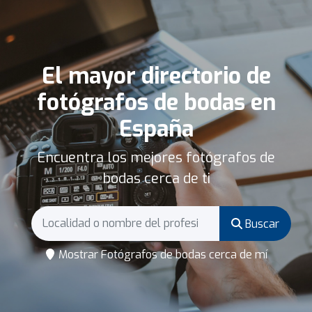
El mayor directorio de
fotógrafos de bodas en
España
Encuentra los mejores fotógrafos de
bodas cerca de ti
Buscar
Mostrar Fotógrafos de bodas cerca de mí