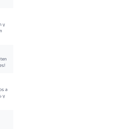
m y
on
iten
es!
os a
% y