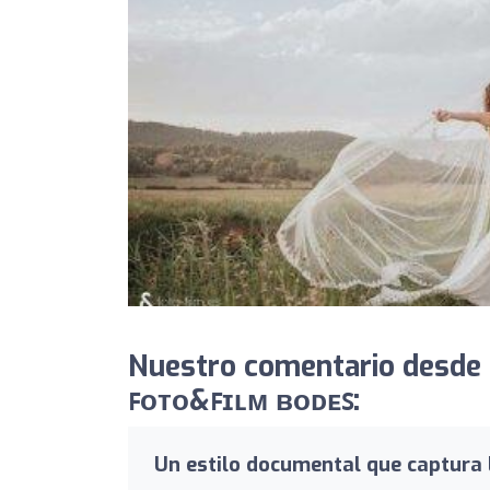
Nuestro comentario desde
ꜰᴏᴛᴏ&ꜰɪʟᴍ ʙᴏᴅᴇꜱ:
Un estilo documental que captura 