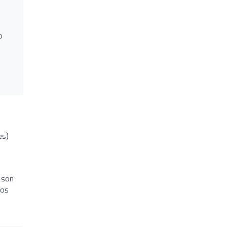
o
es)
 son
los