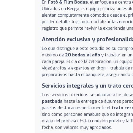
En
Fotò & Film Bodas
, el enfoque se centra
Ubicados en Berga, el equipo prioriza un estil
sientan completamente cómodos desde el pri
perder detalle, logran inmortalizar las emoc
registro que permite revivir la experiencia una
Atención exclusiva y profesionali
Lo que distingue a este estudio es su comprom
máximo de
20 bodas al año
y trabajar en un
cada pareja. El día de la celebración, un equ
videógrafos y expertos en dron— trabaja de m
preparativos hasta el banquete, asegurando 
Servicios integrales y un trato cer
Los servicios ofrecidos se adaptan a los des
postboda
hasta la entrega de álbumes perso
parejas destacan especialmente el
trato ce
sino como personas amables que se integran e
etapa del proceso. Esta conexión previa y la 
fecha, son valores muy apreciados.