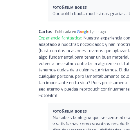
ꜰᴏᴛᴏ&ꜰɪʟᴍ ʙᴏᴅᴇꜱ
Ooooohhh Raúl... muchisimas gracias... 
Carlos
Publicada en
1 year ago
Experiencia fantástica:
Nuestra experiencia co
adaptado a nuestras necesidades y han mostrad
(hasta en dos ocasiones tuvimos que aplazar la
algo fundamental para tener un buen material.
volver a necesitar contratar a alguien en el f
tenemos dudas de a quién recurriríamos. El día
cualquier persona, pero lamentablemente solo du
tan importante en tu vida? Pues precisamente 
sea eterno y puedas reproducir continuamente l
FotoFilm!
ꜰᴏᴛᴏ&ꜰɪʟᴍ ʙᴏᴅᴇꜱ
No sabéis la alegría que se siente al e
y satisfechas como vosotros nos dedica