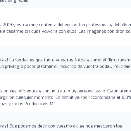
miles de gracias!
 2019 y estoy muy contenta del equipo tan profesional y del álbu
ra a casarme sin duda volvería con ellos. Las imágenes con dron s
ras! La verdad es que tanto vuestras fotos y como el film transm
n privilegio poder plasmar el recuerdo de vuestra boda... ¡felicidad
ionales, eficientes y con un trato muy personalizado. Están atent
rgir en cualquier momento. En definitiva, los recomendaría al 100
chas gracias Produccions MC.
bras! Que podemos decir con vuestro día se nos mezclaron los