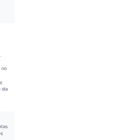
,
, no
 y
 día
ntas
es