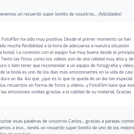
tenemos un recuerdo super bonito de vosotros... ¡felicidades!
n FotoFilm ha sido muy positiva. Desde el primer momento se han
o mucha flexibilidad a la hora de adecuarse a nuestra situación
 boda). La conexión con el equipo fue muy buena desde el principio
 Tanto las fotos como los vídeos son de una calidad muy alta y, de
uturo o bien tener que recomendar a un equipo de fotografía y video
 de la boda es uno de los días más emocionantes en la vida de casi
ra un día. Así que, ¿qué es lo que te queda de un día tan especial
los recuerdos en forma de fotos y videos, y FotoFilm hace que ese
as emociones vividas gracias a la calidad de su material. Gracias
scuchar esas palabras de vosotros Carlos... gracias a parejas conte
mos a eso... tenéis un recuerdo super bonito de uno de los mejor