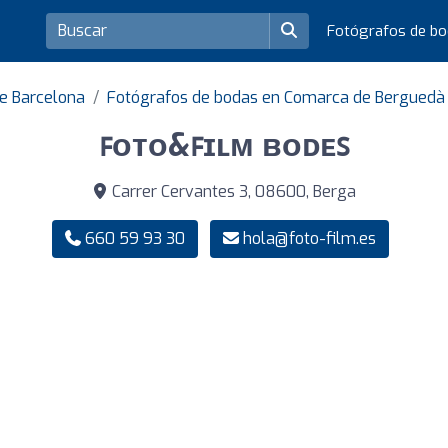
Fotógrafos de b
de Barcelona
Fotógrafos de bodas en Comarca de Berguedà
ꜰᴏᴛᴏ&ꜰɪʟᴍ ʙᴏᴅᴇꜱ
Carrer Cervantes 3, 08600, Berga
660 59 93 30
hola@foto-film.es