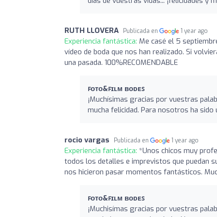
días de vuestras vidas... ¡felicidades y 
RUTH LLOVERA
Publicada en
1 year ago
Experiencia fantástica:
Me casé el 5 septiembre
vídeo de boda que nos han realizado. Si volvie
una pasada. 100%RECOMENDABLE
ꜰᴏᴛᴏ&ꜰɪʟᴍ ʙᴏᴅᴇꜱ
¡Muchísimas gracias por vuestras palab
mucha felicidad. Para nosotros ha sido u
rocio vargas
Publicada en
1 year ago
Experiencia fantástica:
*Unos chicos muy profes
todos los detalles e imprevistos que puedan su
nos hicieron pasar momentos fantásticos. Mu
ꜰᴏᴛᴏ&ꜰɪʟᴍ ʙᴏᴅᴇꜱ
¡Muchisímas gracias por vuestras pala