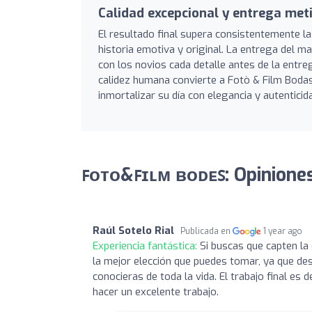
Calidad excepcional y entrega met
El resultado final supera consistentemente la
historia emotiva y original. La entrega del ma
con los novios cada detalle antes de la entreg
calidez humana convierte a Fotò & Film Boda
inmortalizar su día con elegancia y autenticid
ꜰᴏᴛᴏ&ꜰɪʟᴍ ʙᴏᴅᴇꜱ: Opinione
Raúl Sotelo Rial
Publicada en
1 year ago
Experiencia fantástica:
Si buscas que capten la
la mejor elección que puedes tomar, ya que de
conocieras de toda la vida. El trabajo final es 
hacer un excelente trabajo.