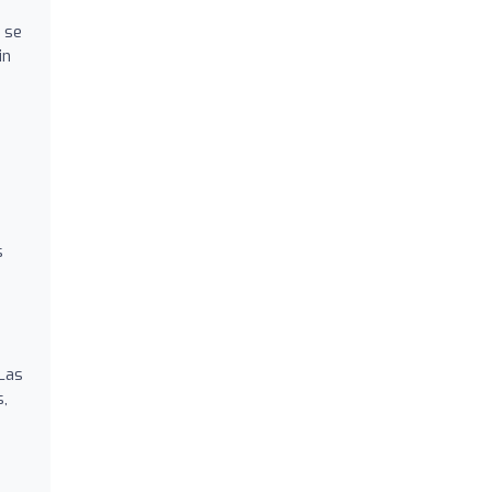
s se
in
s
Las
s,