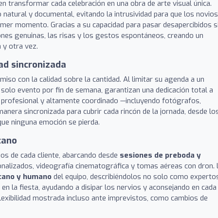
 en transformar cada celebración en una obra de arte visual única.
o natural y documental, evitando la intrusividad para que los novio
mer momento. Gracias a su capacidad para pasar desapercibidos s
iones genuinas, las risas y los gestos espontáneos, creando un
 y otra vez.
dad sincronizada
iso con la calidad sobre la cantidad. Al limitar su agenda a un
 solo evento por fin de semana, garantizan una dedicación total a
ipo profesional y altamente coordinado —incluyendo fotógrafos,
anera sincronizada para cubrir cada rincón de la jornada, desde lo
que ninguna emoción se pierda.
cano
eos de cada cliente, abarcando desde
sesiones de preboda y
nalizados, videografía cinematográfica y tomas aéreas con dron. 
rcano y humano
del equipo, describiéndolos no solo como experto
n la fiesta, ayudando a disipar los nervios y aconsejando en cada
flexibilidad mostrada incluso ante imprevistos, como cambios de