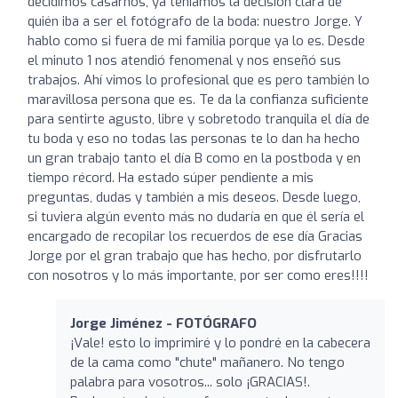
decidimos casarnos, ya teníamos la decisión clara de
quién iba a ser el fotógrafo de la boda: nuestro Jorge. Y
hablo como si fuera de mi familia porque ya lo es. Desde
el minuto 1 nos atendió fenomenal y nos enseñó sus
trabajos. Ahí vimos lo profesional que es pero también lo
maravillosa persona que es. Te da la confianza suficiente
para sentirte agusto, libre y sobretodo tranquila el día de
tu boda y eso no todas las personas te lo dan ha hecho
un gran trabajo tanto el día B como en la postboda y en
tiempo récord. Ha estado súper pendiente a mis
preguntas, dudas y también a mis deseos. Desde luego,
si tuviera algún evento más no dudaría en que él sería el
encargado de recopilar los recuerdos de ese día Gracias
Jorge por el gran trabajo que has hecho, por disfrutarlo
con nosotros y lo más importante, por ser como eres!!!!
Jorge Jiménez - FOTÓGRAFO
¡Vale! esto lo imprimiré y lo pondré en la cabecera
de la cama como "chute" mañanero. No tengo
palabra para vosotros... solo ¡GRACIAS!.