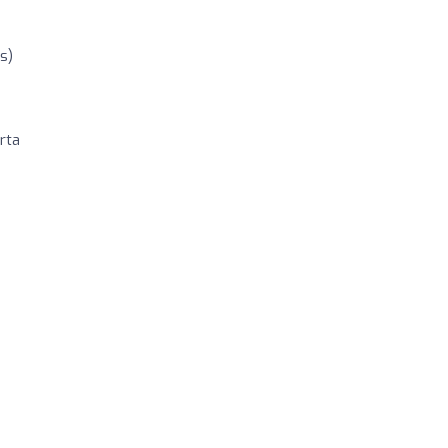
s)
rta