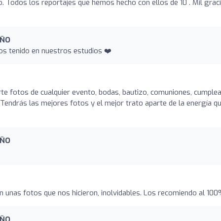
o. Todos los reportajes que hemos hecho con ellos de 10 . Mil grac
EÑO
os tenido en nuestros estudios ❤️
erte fotos de cualquier evento, bodas, bautizo, comuniones, cumple
. Tendrás las mejores fotos y el mejor trato aparte de la energía q
EÑO
n unas fotos que nos hicieron, inolvidables. Los recomiendo al 10
EÑO