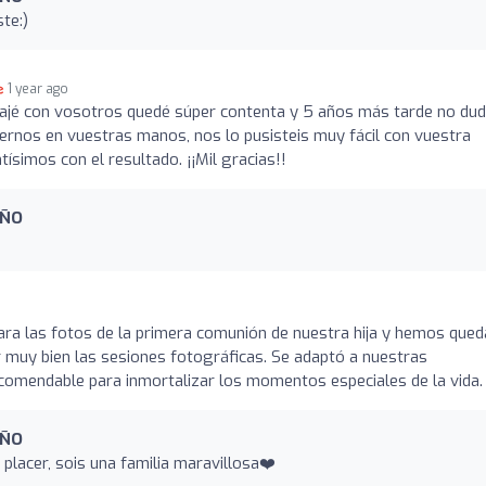
te:)
1 year ago
bajé con vosotros quedé súper contenta y 5 años más tarde no dud
onernos en vuestras manos, nos lo pusisteis muy fácil con vuestra
ísimos con el resultado. ¡¡Mil gracias!!
EÑO
ara las fotos de la primera comunión de nuestra hija y hemos que
r muy bien las sesiones fotográficas. Se adaptó a nuestras
ecomendable para inmortalizar los momentos especiales de la vida.
EÑO
placer, sois una familia maravillosa❤️