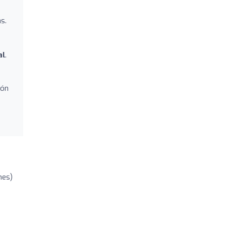
s.
al
.
ión
nes)