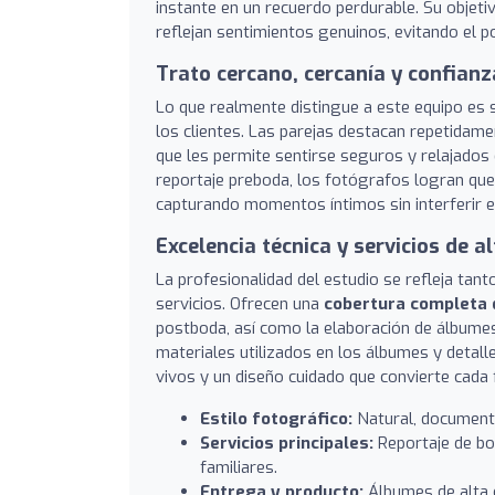
instante en un recuerdo perdurable. Su objeti
reflejan sentimientos genuinos, evitando el 
Trato cercano, cercanía y confian
Lo que realmente distingue a este equipo es
los clientes. Las parejas destacan repetidame
que les permite sentirse seguros y relajados
reportaje preboda, los fotógrafos logran que 
capturando momentos íntimos sin interferir en
Excelencia técnica y servicios de a
La profesionalidad del estudio se refleja tan
servicios. Ofrecen una
cobertura completa d
postboda, así como la elaboración de álbumes
materiales utilizados en los álbumes y detall
vivos y un diseño cuidado que convierte cada 
Estilo fotográfico:
Natural, documental
Servicios principales:
Reportaje de bo
familiares.
Entrega y producto:
Álbumes de alta c