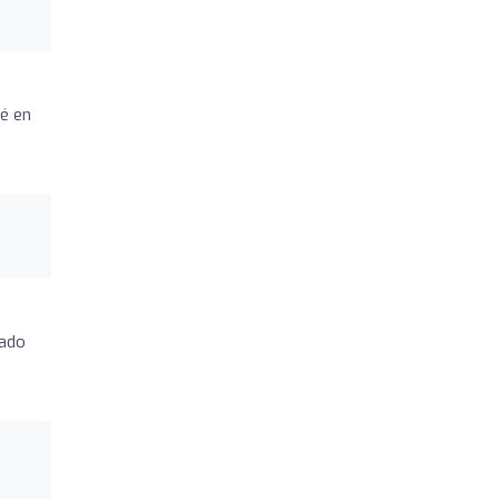
é en
dado