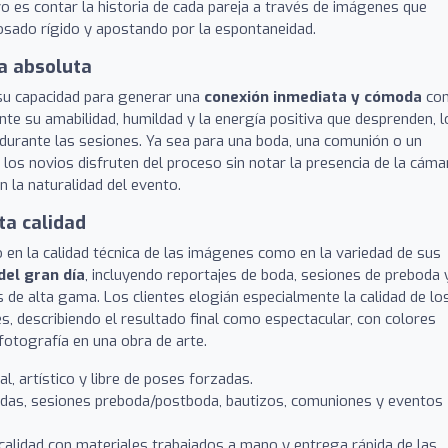
vo es contar la historia de cada pareja a través de imágenes que
posado rígido y apostando por la espontaneidad.
za absoluta
 su capacidad para generar una
conexión inmediata y cómoda
co
nte su amabilidad, humildad y la energía positiva que desprenden, l
 durante las sesiones. Ya sea para una boda, una comunión o un
los novios disfruten del proceso sin notar la presencia de la cáma
 la naturalidad del evento.
lta calidad
to en la calidad técnica de las imágenes como en la variedad de sus
el gran día
, incluyendo reportajes de boda, sesiones de preboda 
 de alta gama. Los clientes elogián especialmente la calidad de lo
es, describiendo el resultado final como espectacular, con colores
fotografía en una obra de arte.
, artístico y libre de poses forzadas.
das, sesiones preboda/postboda, bautizos, comuniones y eventos
alidad con materiales trabajados a mano y entrega rápida de las