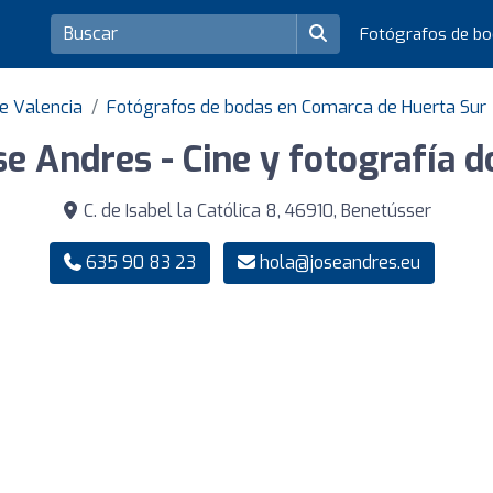
Fotógrafos de b
e Valencia
Fotógrafos de bodas en Comarca de Huerta Sur
se Andres - Cine y fotografía
C. de Isabel la Católica 8, 46910, Benetússer
635 90 83 23
hola@joseandres.eu