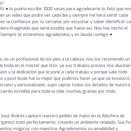
ago
S ♥️ lo podría escribir 1000 veces para agradecerte lo feliz que no
n un vídeo que podré ver cada día y siempre me hará sentir cada
r la confianza, por tu cercanía, por escuchar y saber identificar c
iera imaginado que sería posible que fuese así. Nos has hecho el
 Siempre te estaremos agradecidos y en deuda contigo ♥️
s, es un profesional de los pies a la cabeza, nos los recomendó un
e boda en el máster que hizo, ya sus trabajos previos nos alucinar
ión y la dedicación que le pone a cada trabajo y porque sale todo
a y post-boda fue lo mejor que pudimos hacer ya que se involucró
cercano y personalizado, supo captar todos los detalles de nuestra
cuerdo increíble para toda la vida, muchas gracias por todo.
e! José Andrés capturó nuestro pedido de mano en la Albufera de
 organizó todo perfectamente, creando un ambiente relajado. Sus f
entos mágicos con maestría. Agradecemos su amabilidad y