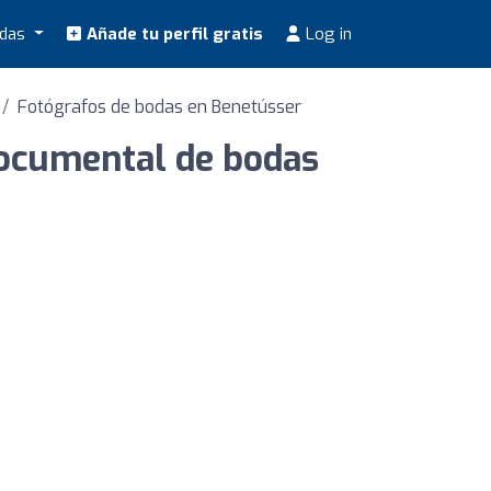
odas
Añade tu perfil gratis
Log in
Fotógrafos de bodas en Benetússer
 documental de bodas