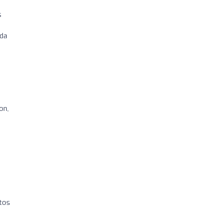
s
ada
on,
otos