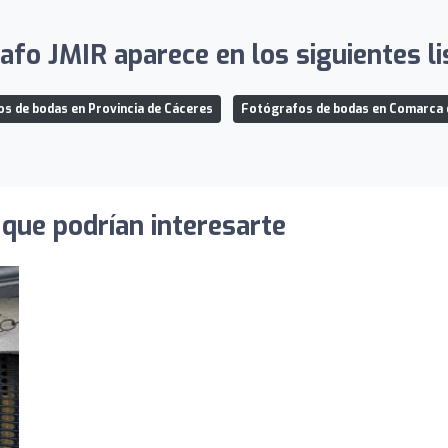
afo JMIR aparece en los siguientes li
s de bodas en Provincia de Cáceres
Fotógrafos de bodas en Comarca 
que podrían interesarte