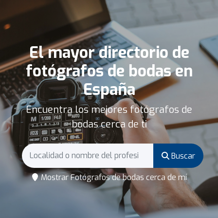
El mayor directorio de
fotógrafos de bodas en
España
Encuentra los mejores fotógrafos de
bodas cerca de ti
Buscar
Mostrar Fotógrafos de bodas cerca de mí