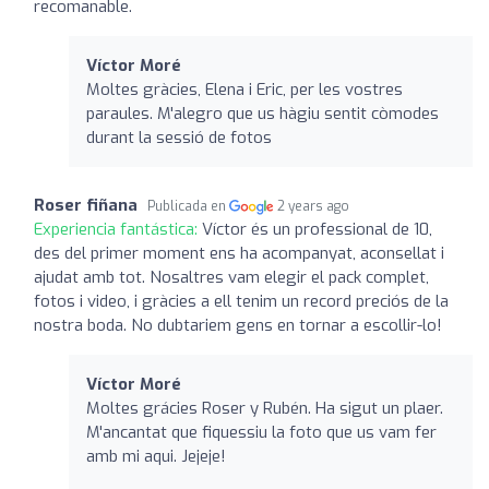
recomanable.
Víctor Moré
Moltes gràcies, Elena i Eric, per les vostres
paraules. M'alegro que us hàgiu sentit còmodes
durant la sessió de fotos
Roser fiñana
Publicada en
2 years ago
Experiencia fantástica:
Víctor és un professional de 10,
des del primer moment ens ha acompanyat, aconsellat i
ajudat amb tot. Nosaltres vam elegir el pack complet,
fotos i video, i gràcies a ell tenim un record preciós de la
nostra boda. No dubtariem gens en tornar a escollir-lo!
Víctor Moré
Moltes grácies Roser y Rubén. Ha sigut un plaer.
M'ancantat que fiquessiu la foto que us vam fer
amb mi aqui. Jejeje!