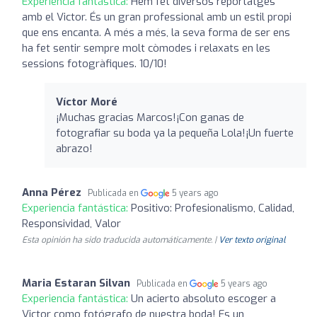
Experiencia fantástica:
Hem fet diversos reportatges
amb el Victor. És un gran professional amb un estil propi
que ens encanta. A més a més, la seva forma de ser ens
ha fet sentir sempre molt còmodes i relaxats en les
sessions fotogràfiques. 10/10!
Víctor Moré
¡Muchas gracias Marcos!¡Con ganas de
fotografiar su boda ya la pequeña Lola!¡Un fuerte
abrazo!
Anna Pérez
Publicada en
5 years ago
Experiencia fantástica:
Positivo: Profesionalismo, Calidad,
Responsividad, Valor
Esta opinión ha sido traducida automáticamente. |
Ver texto original
Maria Estaran Silvan
Publicada en
5 years ago
Experiencia fantástica:
Un acierto absoluto escoger a
Victor como fotógrafo de nuestra boda! Es un