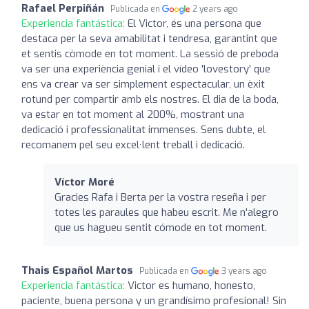
Rafael Perpiñán
Publicada en
2 years ago
Experiencia fantástica:
El Victor, és una persona que
destaca per la seva amabilitat i tendresa, garantint que
et sentis còmode en tot moment. La sessió de preboda
va ser una experiència genial i el vídeo 'lovestory' que
ens va crear va ser simplement espectacular, un èxit
rotund per compartir amb els nostres. El dia de la boda,
va estar en tot moment al 200%, mostrant una
dedicació i professionalitat immenses. Sens dubte, el
recomanem pel seu excel·lent treball i dedicació.
Víctor Moré
Gracies Rafa i Berta per la vostra reseña i per
totes les paraules que habeu escrit. Me n'alegro
que us hagueu sentit cómode en tot moment.
Thais Español Martos
Publicada en
3 years ago
Experiencia fantástica:
Victor es humano, honesto,
paciente, buena persona y un grandísimo profesional! Sin