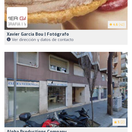
4.6
(42)
Xavier Garcia Bou | Fotógrafo
Ver dirección y datos de contacto
5
(2)
Alpha Productions Company