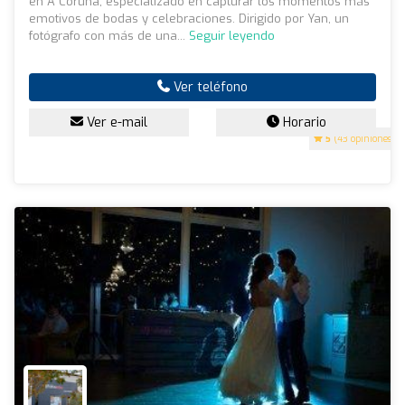
en A Coruña, especializado en capturar los momentos más
emotivos de bodas y celebraciones. Dirigido por Yan, un
fotógrafo con más de una...
Seguir leyendo
Ver teléfono
Ver e-mail
Horario
5
(43 opiniones)