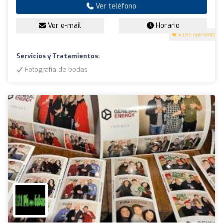
Ver teléfono
Ver e-mail
Horario
5
(89 opiniones)
Servicios y Tratamientos:
Fotografía de bodas