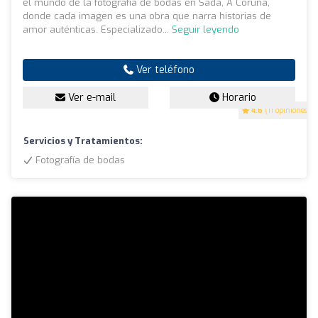
el mundo de la fotografía de bodas en Sada, A Coruña,
donde cada imagen es una obra que narra historias de
amor auténticas. Especializado...
Seguir leyendo
Ver teléfono
Ver e-mail
Horario
4.6
(11 opiniones)
Servicios y Tratamientos:
Fotografía de bodas