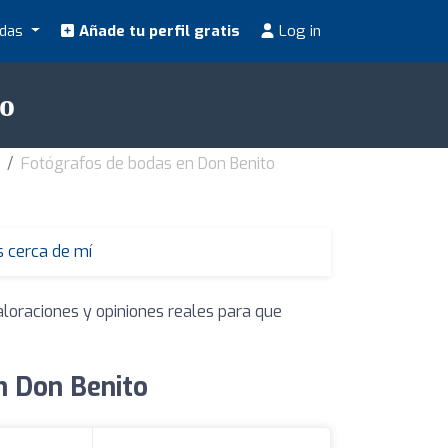
odas
Añade tu perfil gratis
Log in
to
Fotógrafos de bodas en Don Benito
 cerca de mí
aloraciones y opiniones reales para que
n Don Benito