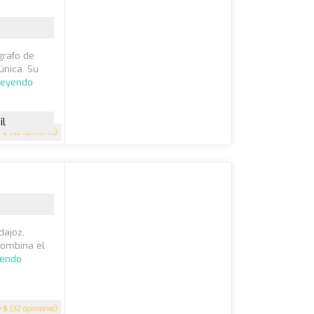
grafo de
única. Su
leyendo
il
5
(62 opiniones)
dajoz,
 combina el
yendo
5
(32 opiniones)