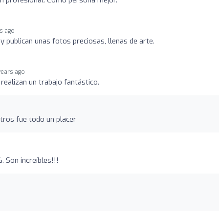
un profesional. Como persona mejor.
rs ago
y publican unas fotos preciosas, llenas de arte.
years ago
realizan un trabajo fantástico.
ros fue todo un placer
 Son increíbles!!!