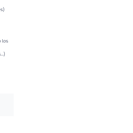
es)
o los
..)