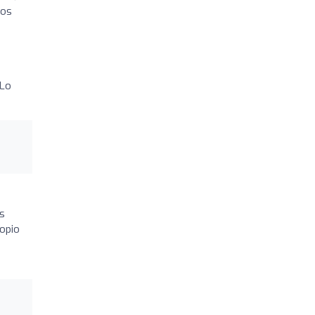
fos
 Lo
os
ropio
n