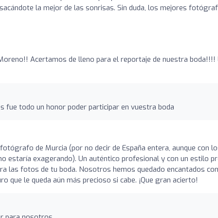
sacándote la mejor de las sonrisas. Sin duda, los mejores fotógra
oreno!! Acertamos de lleno para el reportaje de nuestra boda!!!!
 fue todo un honor poder participar en vuestra boda
fotógrafo de Murcia (por no decir de España entera, aunque con l
 no estaría exagerando). Un auténtico profesional y con un estilo p
n para las fotos de tu boda. Nosotros hemos quedado encantados co
ro que le queda aún más precioso si cabe. ¡Que gran acierto!
er para nosotros