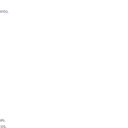
ento,
as.
tos,