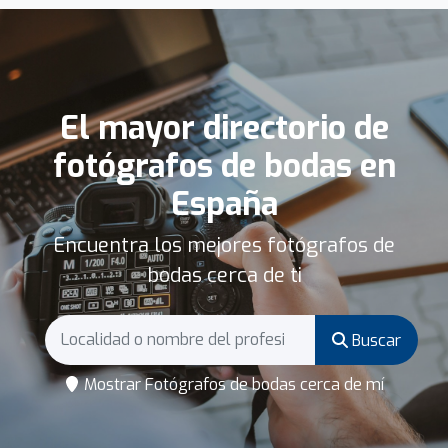
El mayor directorio de
fotógrafos de bodas en
España
Encuentra los mejores fotógrafos de
bodas cerca de ti
Buscar
Mostrar Fotógrafos de bodas cerca de mí