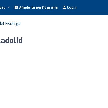
odas
Añade tu perfil gratis
Log in
el Pisuerga
ladolid