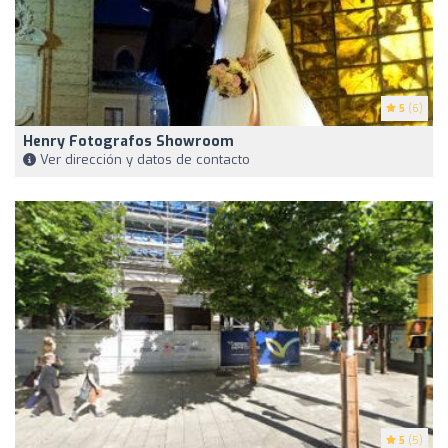
5
(6)
Henry Fotografos Showroom
Ver dirección y datos de contacto
5
(5)