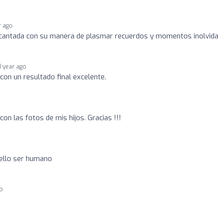
r ago
ncantada con su manera de plasmar recuerdos y momentos inolvid
1 year ago
con un resultado final excelente.
con las fotos de mis hijos. Gracias !!!
bello ser humano
go