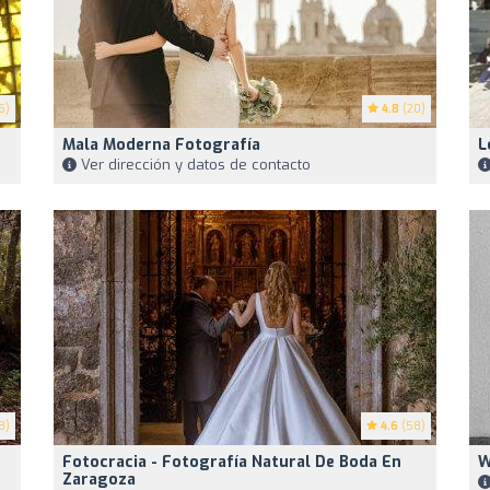
6)
4.8
(20)
Mala Moderna Fotografía
L
Ver dirección y datos de contacto
8)
4.6
(58)
Fotocracia - Fotografía Natural De Boda En
W
Zaragoza