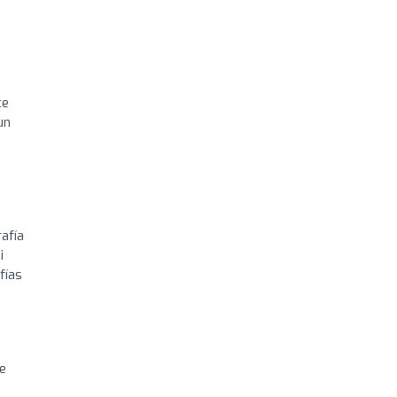
te
un
afía
i
fías
e