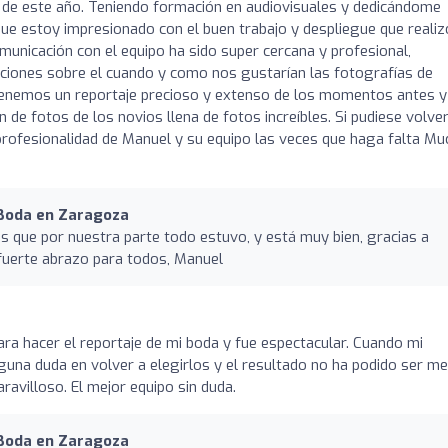
io de este año. Teniendo formación en audiovisuales y dedicándome
ue estoy impresionado con el buen trabajo y despliegue que realiz
municación con el equipo ha sido super cercana y profesional,
ciones sobre el cuando y como nos gustarían las fotografías de
 Tenemos un reportaje precioso y extenso de los momentos antes y
de fotos de los novios llena de fotos increíbles. Si pudiese volve
profesionalidad de Manuel y su equipo las veces que haga falta M
 Boda en Zaragoza
 que por nuestra parte todo estuvo, y está muy bien, gracias a
fuerte abrazo para todos, Manuel
ara hacer el reportaje de mi boda y fue espectacular. Cuando mi
una duda en volver a elegirlos y el resultado no ha podido ser mej
ravilloso. El mejor equipo sin duda.
 Boda en Zaragoza