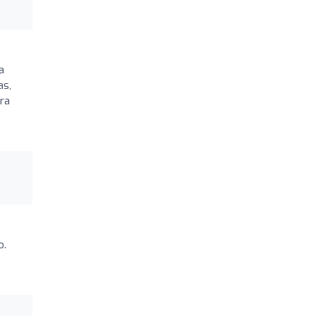
a
as,
ra
o.