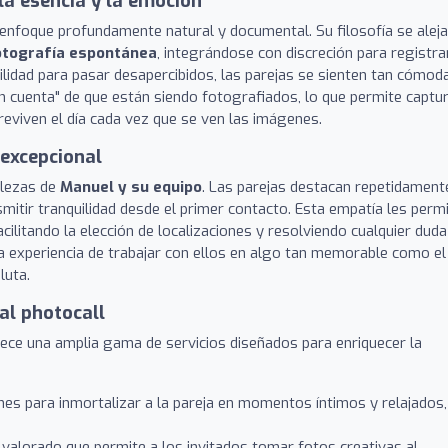
la esencia y la emoción
enfoque profundamente natural y documental. Su filosofía se aleja
otografía espontánea
, integrándose con discreción para registra
bilidad para pasar desapercibidos, las parejas se sienten tan cómod
an cuenta" de que están siendo fotografiados, lo que permite captu
eviven el día cada vez que se ven las imágenes.
excepcional
alezas de
Manuel y su equipo
. Las parejas destacan repetidament
smitir tranquilidad desde el primer contacto. Esta empatía les perm
cilitando la elección de localizaciones y resolviendo cualquier duda
 la experiencia de trabajar con ellos en algo tan memorable como el
luta.
al photocall
rece una amplia gama de servicios diseñados para enriquecer la
es para inmortalizar a la pareja en momentos íntimos y relajados,
valorado que permite a los invitados tomar fotos creativas al