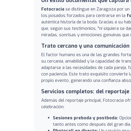
Un estilo documental que captura 
Fotocracia
se distingue en Zaragoza por un 
los posados forzados para centrarse en la
f
auténtica historia de la boda. Gracias a su ha
que, según sus testimonios, "ni siquiera se d
miradas, sonrisas y emociones genuinas que r
Trato cercano y una comunicación 
El factor humano es una de las grandes fort
su cercanía, amabilidad y la capacidad de tran
adaptarse a las necesidades de cada pareja, fa
con paciencia. Este trato exquisito convierte
propio evento, generando una confianza abso
Servicios completos: del reportaje 
Además del reportaje principal, Fotocracia of
celebración:
Sesiones preboda y postboda:
Opcion
tanto antes como después del gran día.
Photocall en directo:
Un servicio muy 